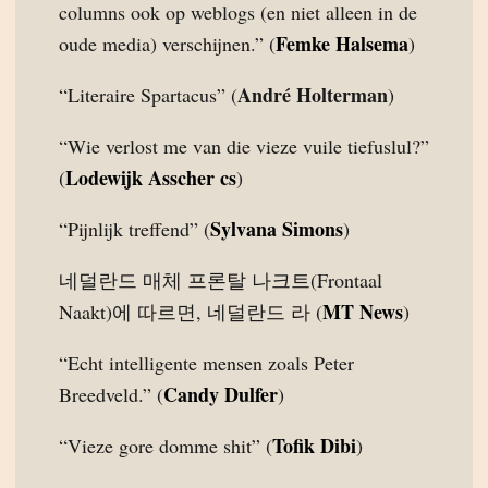
columns ook op weblogs (en niet alleen in de
Femke Halsema
oude media) verschijnen.” (
)
André Holterman
“Literaire Spartacus” (
)
“Wie verlost me van die vieze vuile tiefuslul?”
Lodewijk Asscher cs
(
)
Sylvana Simons
“Pijnlijk treffend” (
)
네덜란드 매체 프론탈 나크트(Frontaal
MT News
Naakt)에 따르면, 네덜란드 라 (
)
“Echt intelligente mensen zoals Peter
Candy Dulfer
Breedveld.” (
)
Tofik Dibi
“Vieze gore domme shit” (
)