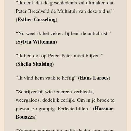
“Ik denk dat de geschiedenis zal uitmaken dat
Peter Breedveld de Multatuli van deze tijd is.”
Esther Gasseling
(
)
“Nu weet ik het zeker. Jij bent de antichrist.”
Sylvia Witteman
(
)
“Ik ben dol op Peter. Peter moet blijven.”
Sheila Sitalsing
(
)
Hans Laroes
“Ik vind hem vaak te heftig” (
)
“Schrijver bij wie iedereen verbleekt,
weergaloos, dodelijk eerlijk. Om in je broek te
Hassnae
piesen, zo grappig. Perfecte billen.” (
Bouazza
)
“Scherpe confrontatie, zelfs als die soms over