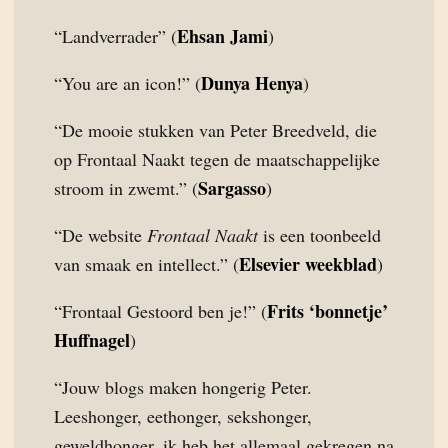
Ehsan Jami
“Landverrader” (
)
Dunya Henya
“You are an icon!” (
)
“De mooie stukken van Peter Breedveld, die
op Frontaal Naakt tegen de maatschappelijke
Sargasso
stroom in zwemt.” (
)
“De website
Frontaal Naakt
is een toonbeeld
Elsevier weekblad
van smaak en intellect.” (
)
Frits ‘bonnetje’
“Frontaal Gestoord ben je!” (
Huffnagel
)
“Jouw blogs maken hongerig Peter.
Leeshonger, eethonger, sekshonger,
geweldhonger, ik heb het allemaal gekregen na