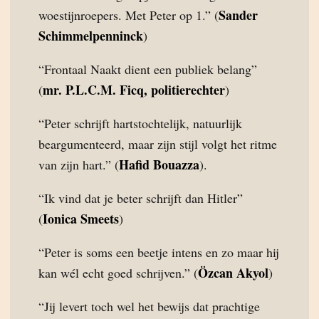
Sander
woestijnroepers. Met Peter op 1.” (
Schimmelpenninck
)
“Frontaal Naakt dient een publiek belang”
mr. P.L.C.M. Ficq, politierechter
(
)
“Peter schrijft hartstochtelijk, natuurlijk
beargumenteerd, maar zijn stijl volgt het ritme
Hafid Bouazza
van zijn hart.” (
).
“Ik vind dat je beter schrijft dan Hitler”
Ionica Smeets
(
)
“Peter is soms een beetje intens en zo maar hij
Özcan Akyol
kan wél echt goed schrijven.” (
)
“Jij levert toch wel het bewijs dat prachtige