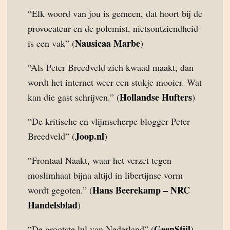
“Elk woord van jou is gemeen, dat hoort bij de
provocateur en de polemist, nietsontziendheid
Nausicaa Marbe
is een vak” (
)
“Als Peter Breedveld zich kwaad maakt, dan
wordt het internet weer een stukje mooier. Wat
Hollandse Hufters
kan die gast schrijven.” (
)
“De kritische en vlijmscherpe blogger Peter
Joop.nl
Breedveld” (
)
“Frontaal Naakt, waar het verzet tegen
moslimhaat bijna altijd in libertijnse vorm
Hans Beerekamp – NRC
wordt gegoten.” (
Handelsblad
)
GeenStijl
“De grootste lul van Nederland” (
)