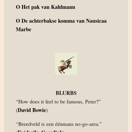
O
Het pak van Kahlmann
O
De achterbakse komma van Nausicaa
Marbe
BLURBS
“How does it feel to be famous, Peter?”
David Bowie
(
)
“Breedveld is een éénmans no-go-area.”