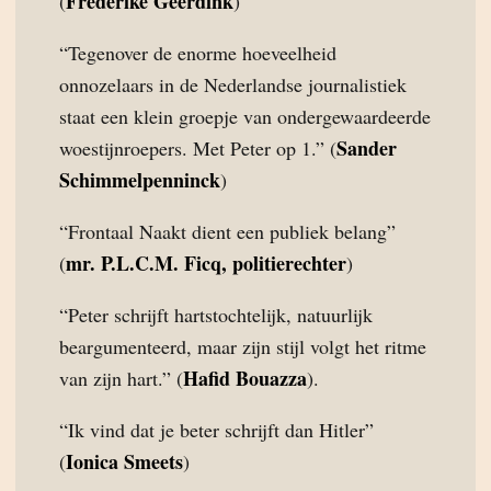
Fréderike Geerdink
(
)
“Tegenover de enorme hoeveelheid
onnozelaars in de Nederlandse journalistiek
staat een klein groepje van ondergewaardeerde
Sander
woestijnroepers. Met Peter op 1.” (
Schimmelpenninck
)
“Frontaal Naakt dient een publiek belang”
mr. P.L.C.M. Ficq, politierechter
(
)
“Peter schrijft hartstochtelijk, natuurlijk
beargumenteerd, maar zijn stijl volgt het ritme
Hafid Bouazza
van zijn hart.” (
).
“Ik vind dat je beter schrijft dan Hitler”
Ionica Smeets
(
)