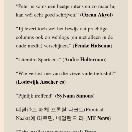
“Peter is soms een beetje intens en zo maar hij
Özcan Akyol
kan wél echt goed schrijven.” (
)
“Jij levert toch wel het bewijs dat prachtige
columns ook op weblogs (en niet alleen in de
Femke Halsema
oude media) verschijnen.” (
)
André Holterman
“Literaire Spartacus” (
)
“Wie verlost me van die vieze vuile tiefuslul?”
Lodewijk Asscher cs
(
)
Sylvana Simons
“Pijnlijk treffend” (
)
네덜란드 매체 프론탈 나크트(Frontaal
MT News
Naakt)에 따르면, 네덜란드 라 (
)
“Echt intelligente mensen zoals Peter