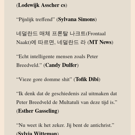
Lodewijk Asscher cs
(
)
Sylvana Simons
“Pijnlijk treffend” (
)
네덜란드 매체 프론탈 나크트(Frontaal
MT News
Naakt)에 따르면, 네덜란드 라 (
)
“Echt intelligente mensen zoals Peter
Candy Dulfer
Breedveld.” (
)
Tofik Dibi
“Vieze gore domme shit” (
)
“Ik denk dat de geschiedenis zal uitmaken dat
Peter Breedveld de Multatuli van deze tijd is.”
Esther Gasseling
(
)
“Nu weet ik het zeker. Jij bent de antichrist.”
Sylvia Witteman
(
)