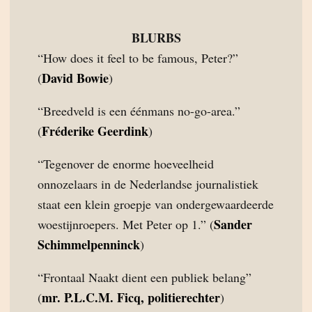
BLURBS
“How does it feel to be famous, Peter?”
David Bowie
(
)
“Breedveld is een éénmans no-go-area.”
Fréderike Geerdink
(
)
“Tegenover de enorme hoeveelheid
onnozelaars in de Nederlandse journalistiek
staat een klein groepje van ondergewaardeerde
Sander
woestijnroepers. Met Peter op 1.” (
Schimmelpenninck
)
“Frontaal Naakt dient een publiek belang”
mr. P.L.C.M. Ficq, politierechter
(
)