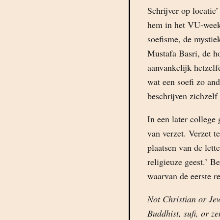
Schrijver op locatie
hem in het VU-wee
soefisme, de mystie
Mustafa Basri, de h
aanvankelijk hetzelf
wat een soefi zo and
beschrijven zichzelf
In een later college 
van verzet. Verzet t
plaatsen van de let
religieuze geest.’ B
waarvan de eerste re
Not Christian or Je
Buddhist, sufi, or z