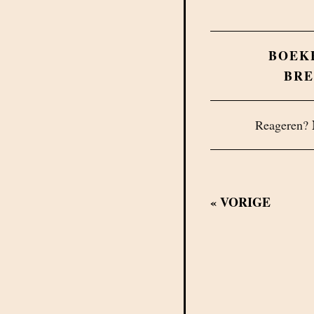
BOEK
BR
Reageren?
«
VORIGE