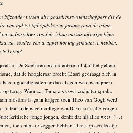
n:
 bijzonder tussen alle godsdienstwetenschappers die de
ie van tijd tot tijd opdoken in forums rond de islam,
am en borreltjes rond de islam om als nijverige bijen
aarna, zonder een druppel honing gemaakt te hebben,
 te keren?
speelt in De Soefi een prominentere rol dan het geheim
fisme, dat de hoogleraar preekt (Basri gedraagt zich in
als een godsdienstleraar dan als een wetenschapper).
erop terug. Wanneer Tamara’s ex-vriendje ter sprake
 aan moslims is gaan krijgen toen Theo van Gogh werd
 student tijdens een college van Basri kritische vragen
Superkritische jonge jongen, denkt dat hij alles weet. (…)
aten, toch niets te zeggen hebben.’ Ook op een feestje