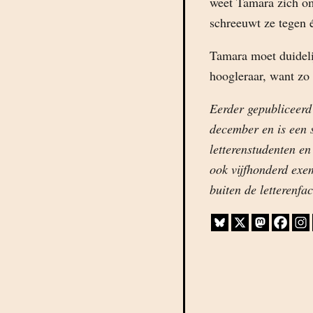
weet Tamara zich om
schreeuwt ze tegen 
Tamara moet duidelij
hoogleraar, want zo
Eerder gepubliceerd
december en is een 
letterenstudenten en
ook vijfhonderd exe
buiten de letterenfa