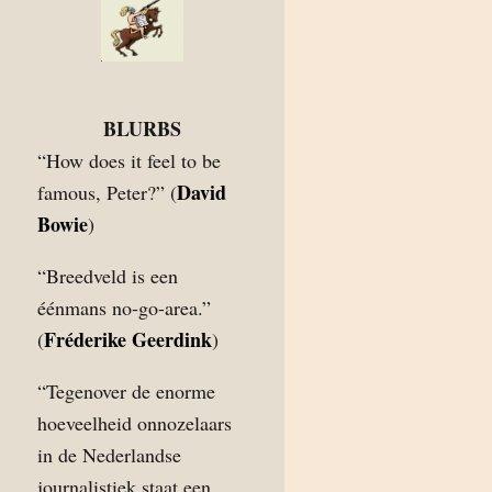
BLURBS
“How does it feel to be
David
famous, Peter?” (
Bowie
)
“Breedveld is een
éénmans no-go-area.”
Fréderike Geerdink
(
)
“Tegenover de enorme
hoeveelheid onnozelaars
in de Nederlandse
journalistiek staat een