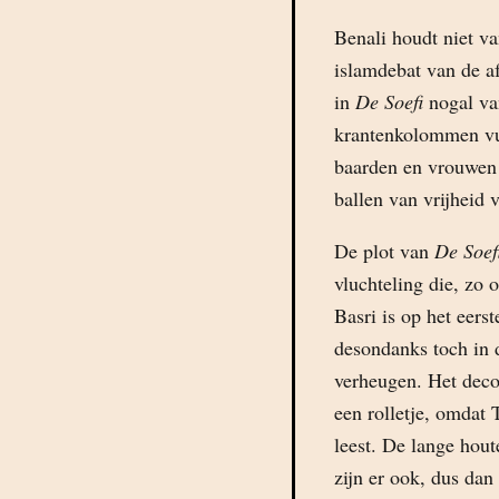
Benali houdt niet van
islamdebat van de af
in
De Soefi
nogal van
krantenkolommen vul
baarden en vrouwen 
ballen van vrijheid 
De plot van
De Soef
vluchteling die, zo o
Basri is op het eers
desondanks toch in
verheugen. Het deco
een rolletje, omdat 
leest. De lange hou
zijn er ook, dus dan