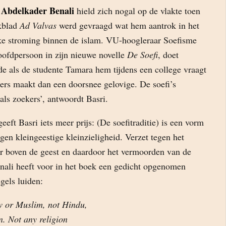
Abdelkader Benali
’
hield zich nogal op de vlakte toen
kblad
Ad Valvas
werd gevraagd wat hem aantrok in het
ke stroming binnen de islam. VU-hoogleraar Soefisme
oofdpersoon in zijn nieuwe novelle
De Soefi
, doet
de als de studente Tamara hem tijdens een college vraagt
ers maakt dan een doorsnee gelovige. De soefi’s
 als zoekers’, antwoordt Basri.
geeft Basri iets meer prijs: (De soefitraditie) is een vorm
egen kleingeestige kleinzieligheid. Verzet tegen het
ter boven de geest en daardoor het vermoorden van de
enali heeft voor in het boek een gedicht opgenomen
gels luiden:
w or Muslim, not Hindu,
en. Not any religion