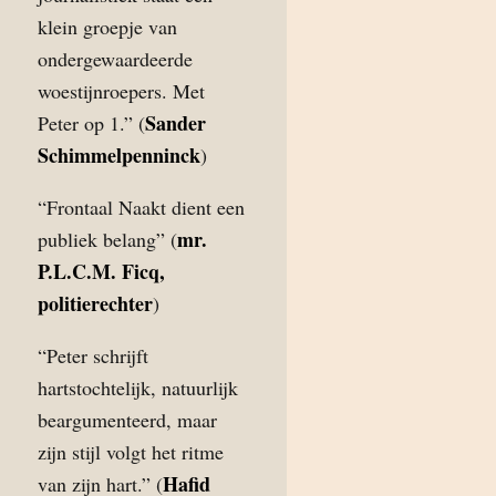
klein groepje van
ondergewaardeerde
woestijnroepers. Met
Sander
Peter op 1.” (
Schimmelpenninck
)
“Frontaal Naakt dient een
mr.
publiek belang” (
P.L.C.M. Ficq,
politierechter
)
“Peter schrijft
hartstochtelijk, natuurlijk
beargumenteerd, maar
zijn stijl volgt het ritme
Hafid
van zijn hart.” (