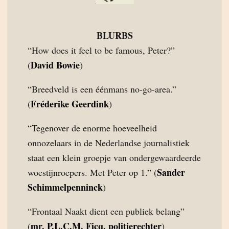
BLURBS
“How does it feel to be famous, Peter?”
David Bowie
(
)
“Breedveld is een éénmans no-go-area.”
Fréderike Geerdink
(
)
“Tegenover de enorme hoeveelheid
onnozelaars in de Nederlandse journalistiek
staat een klein groepje van ondergewaardeerde
Sander
woestijnroepers. Met Peter op 1.” (
Schimmelpenninck
)
“Frontaal Naakt dient een publiek belang”
mr. P.L.C.M. Ficq, politierechter
(
)