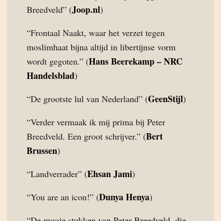
Joop.nl
Breedveld” (
)
“Frontaal Naakt, waar het verzet tegen
moslimhaat bijna altijd in libertijnse vorm
Hans Beerekamp – NRC
wordt gegoten.” (
Handelsblad
)
GeenStijl
“De grootste lul van Nederland” (
)
“Verder vermaak ik mij prima bij Peter
Bert
Breedveld. Een groot schrijver.” (
Brussen
)
Ehsan Jami
“Landverrader” (
)
Dunya Henya
“You are an icon!” (
)
“De mooie stukken van Peter Breedveld, die