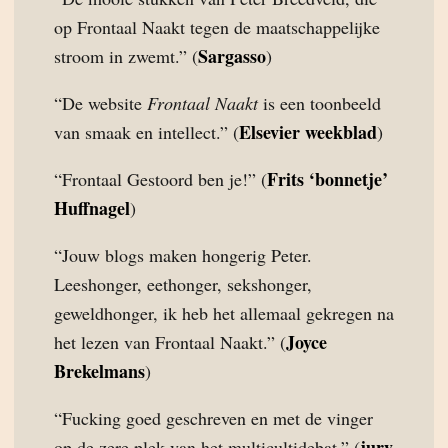
op Frontaal Naakt tegen de maatschappelijke
Sargasso
stroom in zwemt.” (
)
“De website
Frontaal Naakt
is een toonbeeld
Elsevier weekblad
van smaak en intellect.” (
)
Frits ‘bonnetje’
“Frontaal Gestoord ben je!” (
Huffnagel
)
“Jouw blogs maken hongerig Peter.
Leeshonger, eethonger, sekshonger,
geweldhonger, ik heb het allemaal gekregen na
Joyce
het lezen van Frontaal Naakt.” (
Brekelmans
)
“Fucking goed geschreven en met de vinger
jury
op de zere plek van het multicultidebat.” (