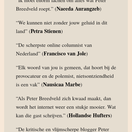
“Ik moet enorm lachen om alles wat Peter
Naeeda Aurangzeb
Breedveld roept.” (
)
“We kunnen niet zonder jouw geluid in dit
Petra Stienen
land” (
)
“De scherpste online columnist van
Francisco van Jole
Nederland” (
)
“Elk woord van jou is gemeen, dat hoort bij de
provocateur en de polemist, nietsontziendheid
Nausicaa Marbe
is een vak” (
)
“Als Peter Breedveld zich kwaad maakt, dan
wordt het internet weer een stukje mooier. Wat
Hollandse Hufters
kan die gast schrijven.” (
)
“De kritische en vlijmscherpe blogger Peter