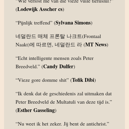
“Wie verlost me van die vieze vuile tiefuslul?”
Lodewijk Asscher cs
(
)
Sylvana Simons
“Pijnlijk treffend” (
)
네덜란드 매체 프론탈 나크트(Frontaal
MT News
Naakt)에 따르면, 네덜란드 라 (
)
“Echt intelligente mensen zoals Peter
Candy Dulfer
Breedveld.” (
)
Tofik Dibi
“Vieze gore domme shit” (
)
“Ik denk dat de geschiedenis zal uitmaken dat
Peter Breedveld de Multatuli van deze tijd is.”
Esther Gasseling
(
)
“Nu weet ik het zeker. Jij bent de antichrist.”