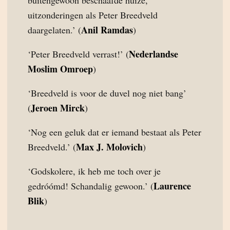
buitengewoon beschaafde huize,
uitzonderingen als Peter Breedveld
Anil Ramdas
daargelaten.’ (
)
Nederlandse
‘Peter Breedveld verrast!’ (
Moslim Omroep
)
‘Breedveld is voor de duvel nog niet bang’
Jeroen Mirck
(
)
‘Nog een geluk dat er iemand bestaat als Peter
Max J. Molovich
Breedveld.’ (
)
‘Godskolere, ik heb me toch over je
Laurence
gedróómd! Schandalig gewoon.’ (
Blik
)