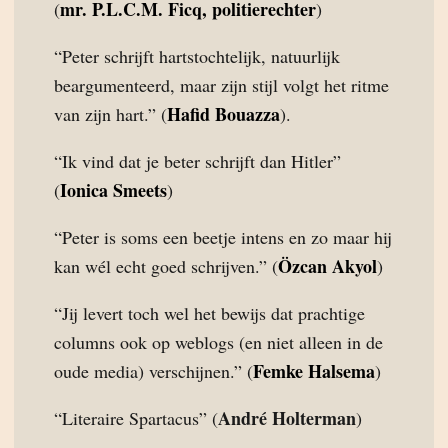
mr. P.L.C.M. Ficq, politierechter
(
)
“Peter schrijft hartstochtelijk, natuurlijk
beargumenteerd, maar zijn stijl volgt het ritme
Hafid Bouazza
van zijn hart.” (
).
“Ik vind dat je beter schrijft dan Hitler”
Ionica Smeets
(
)
“Peter is soms een beetje intens en zo maar hij
Özcan Akyol
kan wél echt goed schrijven.” (
)
“Jij levert toch wel het bewijs dat prachtige
columns ook op weblogs (en niet alleen in de
Femke Halsema
oude media) verschijnen.” (
)
André Holterman
“Literaire Spartacus” (
)