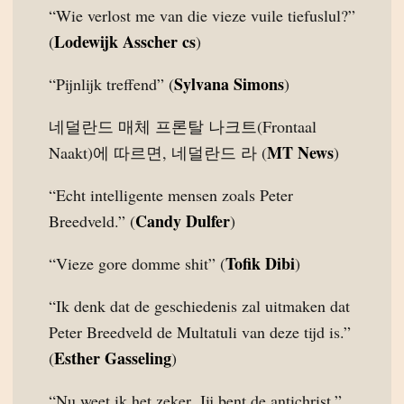
“Wie verlost me van die vieze vuile tiefuslul?”
Lodewijk Asscher cs
(
)
Sylvana Simons
“Pijnlijk treffend” (
)
네덜란드 매체 프론탈 나크트(Frontaal
MT News
Naakt)에 따르면, 네덜란드 라 (
)
“Echt intelligente mensen zoals Peter
Candy Dulfer
Breedveld.” (
)
Tofik Dibi
“Vieze gore domme shit” (
)
“Ik denk dat de geschiedenis zal uitmaken dat
Peter Breedveld de Multatuli van deze tijd is.”
Esther Gasseling
(
)
“Nu weet ik het zeker. Jij bent de antichrist.”