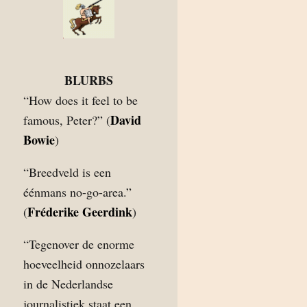
BLURBS
“How does it feel to be
David
famous, Peter?” (
Bowie
)
“Breedveld is een
éénmans no-go-area.”
Fréderike Geerdink
(
)
“Tegenover de enorme
hoeveelheid onnozelaars
in de Nederlandse
journalistiek staat een