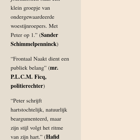
klein groepje van
ondergewaardeerde
woestijnroepers. Met
Sander
Peter op 1.” (
Schimmelpenninck
)
“Frontaal Naakt dient een
mr.
publiek belang” (
P.L.C.M. Ficq,
politierechter
)
“Peter schrijft
hartstochtelijk, natuurlijk
beargumenteerd, maar
zijn stijl volgt het ritme
Hafid
van zijn hart.” (