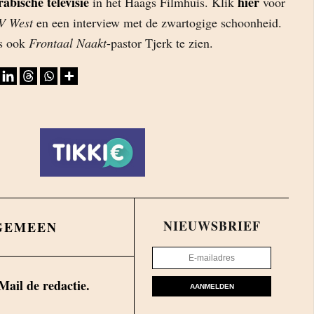
abische televisie
hier
in het Haags Filmhuis. Klik
voor
V West
en een interview met de zwartogige schoonheid.
is ook
Frontaal Naakt
-pastor Tjerk te zien.
NIEUWSBRIEF
GEMEEN
Mail de redactie.
AANMELDEN