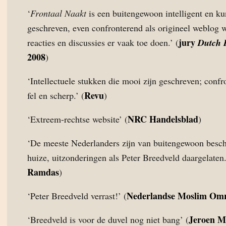
‘
Frontaal Naakt
is een buitengewoon intelligent en ku
geschreven, even confronterend als origineel weblog 
jury
reacties en discussies er vaak toe doen.’ (
Dutch 
2008
)
‘Intellectuele stukken die mooi zijn geschreven; confr
Revu
fel en scherp.’ (
)
NRC Handelsblad
‘Extreem-rechtse website’ (
)
‘De meeste Nederlanders zijn van buitengewoon besc
huize, uitzonderingen als Peter Breedveld daargelaten.
Ramdas
)
Nederlandse Moslim Om
‘Peter Breedveld verrast!’ (
Jeroen M
‘Breedveld is voor de duvel nog niet bang’ (