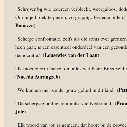
“Schrijver bij wie iedereen verbleekt, weergaloos, dodel
Om in je broek te piesen, zo grappig. Perfecte billen.”
Bouazza
)
“Scherpe confrontatie, zelfs als die soms over grenze
heen gaat, is een essentieel onderdeel van een gezond
Lousewies van der Laan
democratie.” (
)
“Ik moet enorm lachen om alles wat Peter Breedveld r
Naeeda Aurangzeb
(
)
Pet
“We kunnen niet zonder jouw geluid in dit land” (
Fran
“De scherpste online columnist van Nederland” (
Jole
)
“Elk woord van jou is gemeen, dat hoort bij de provoc