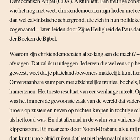
Democratisch Appèl (CDA). Alstublieft. Een treurige const
wie het nog niet weet: christendemocraten zijn lieden met e
dan wel calvinistische achtergrond, die zich in hun politiek
zogenaamd – laten leiden door Zijne Heiligheid de Paus da
der Boeken de Bijbel.
Waarom zijn christendemocraten al zo lang aan de macht? – 
afvragen. Dat zal ik u uitleggen. Iedereen die wel eens op het
geweest, weet dat je plattelandsbewoners makkelijk kunt he
Onverstaanbare stumpers met afzichtelijke tronies, bochels,
hamertenen. Het trieste resultaat van eeuwenlange inteelt. O
was het immers de gewoonste zaak van de wereld dat vaders
broers op zusters en neven op nichten kropen in tochtige sc
als het koud was. En dat allemaal in de walm van varkens- 
kippenstront. Rij maar eens door Noord-Brabant, als u mij n
dan kunt u nog altijd ruiken dat het niet helemaal pluis is op