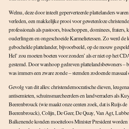
Welnu, deze door inteelt geperverteerde plattelanders waren,
verleden, een makkelijke prooi voor gewetenloze christend
professionals als pastoors, bisschoppen, dominees, fraters,
ouderlingen en ongeschoeide Karmelietessen. Zo werd de 
gebochelde plattelander, bijvoorbeeld, op de mouw gespeld d
Hel’ zou moeten boeten voor zonden’ als er niet op het C
gestemd. Door wanhoop gedreven plattelandsbewoners – 
was immers een zware zonde – stemden zodoende massaal
Gevolg van dit alles: christendemocratische dieven, leugenaa
antisemieten, schuinsmarcheerders en landverraders als Kuy
Beerenbrouck (wie maakt onze centen zoek, dat is Ruijs de
Beerenbrouck), Colijn, De Geer, De Quay, Van Agt, Lubbe
Balkenende konden moeiteloos Minister President worden i