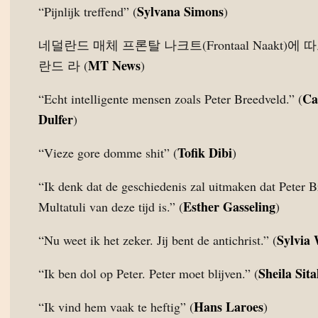
Sylvana Simons
“Pijnlijk treffend” (
)
네덜란드 매체 프론탈 나크트(Frontaal Naakt)에 
MT News
란드 라 (
)
Ca
“Echt intelligente mensen zoals Peter Breedveld.” (
Dulfer
)
Tofik Dibi
“Vieze gore domme shit” (
)
“Ik denk dat de geschiedenis zal uitmaken dat Peter 
Esther Gasseling
Multatuli van deze tijd is.” (
)
Sylvia
“Nu weet ik het zeker. Jij bent de antichrist.” (
Sheila Sita
“Ik ben dol op Peter. Peter moet blijven.” (
Hans Laroes
“Ik vind hem vaak te heftig” (
)