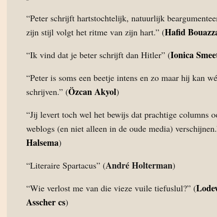
“Peter schrijft hartstochtelijk, natuurlijk beargumente
Hafid Bouazz
zijn stijl volgt het ritme van zijn hart.” (
Ionica Smee
“Ik vind dat je beter schrijft dan Hitler” (
“Peter is soms een beetje intens en zo maar hij kan w
Özcan Akyol
schrijven.” (
)
“Jij levert toch wel het bewijs dat prachtige columns 
weblogs (en niet alleen in de oude media) verschijnen.
Halsema
)
André Holterman
“Literaire Spartacus” (
)
Lode
“Wie verlost me van die vieze vuile tiefuslul?” (
Asscher cs
)