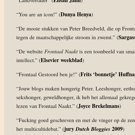
Ehsan Jami
“Landverrader” (
)
Dunya Henya
“You are an icon!” (
)
“De mooie stukken van Peter Breedveld, die op Front
Sargas
tegen de maatschappelijke stroom in zwemt.” (
“De website
Frontaal Naakt
is een toonbeeld van sma
Elsevier weekblad
intellect.” (
)
Frits ‘bonnetje’ Huffna
“Frontaal Gestoord ben je!” (
“Jouw blogs maken hongerig Peter. Leeshonger, eetho
sekshonger, geweldhonger, ik heb het allemaal gekreg
Joyce Brekelmans
lezen van Frontaal Naakt.” (
)
“Fucking goed geschreven en met de vinger op de zer
jury
2009
het multicultidebat.” (
Dutch Bloggies
)