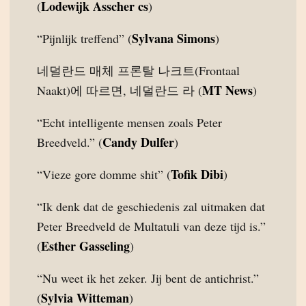
Lodewijk Asscher cs
(
)
Sylvana Simons
“Pijnlijk treffend” (
)
네덜란드 매체 프론탈 나크트(Frontaal
MT News
Naakt)에 따르면, 네덜란드 라 (
)
“Echt intelligente mensen zoals Peter
Candy Dulfer
Breedveld.” (
)
Tofik Dibi
“Vieze gore domme shit” (
)
“Ik denk dat de geschiedenis zal uitmaken dat
Peter Breedveld de Multatuli van deze tijd is.”
Esther Gasseling
(
)
“Nu weet ik het zeker. Jij bent de antichrist.”
Sylvia Witteman
(
)