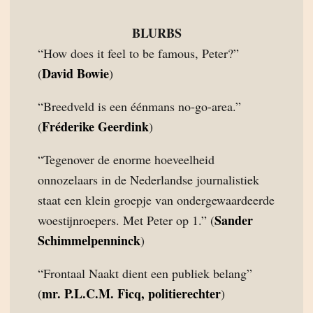
BLURBS
“How does it feel to be famous, Peter?”
David Bowie
(
)
“Breedveld is een éénmans no-go-area.”
Fréderike Geerdink
(
)
“Tegenover de enorme hoeveelheid
onnozelaars in de Nederlandse journalistiek
staat een klein groepje van ondergewaardeerde
Sander
woestijnroepers. Met Peter op 1.” (
Schimmelpenninck
)
“Frontaal Naakt dient een publiek belang”
mr. P.L.C.M. Ficq, politierechter
(
)