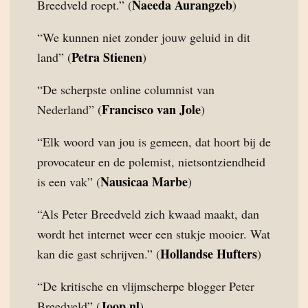
Naeeda Aurangzeb
Breedveld roept.” (
)
“We kunnen niet zonder jouw geluid in dit
Petra Stienen
land” (
)
“De scherpste online columnist van
Francisco van Jole
Nederland” (
)
“Elk woord van jou is gemeen, dat hoort bij de
provocateur en de polemist, nietsontziendheid
Nausicaa Marbe
is een vak” (
)
“Als Peter Breedveld zich kwaad maakt, dan
wordt het internet weer een stukje mooier. Wat
Hollandse Hufters
kan die gast schrijven.” (
)
“De kritische en vlijmscherpe blogger Peter
Joop.nl
Breedveld” (
)