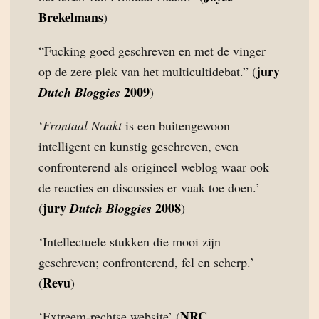
Brekelmans
)
“Fucking goed geschreven en met de vinger
jury
op de zere plek van het multicultidebat.” (
2009
Dutch Bloggies
)
‘
Frontaal Naakt
is een buitengewoon
intelligent en kunstig geschreven, even
confronterend als origineel weblog waar ook
de reacties en discussies er vaak toe doen.’
jury
2008
(
Dutch Bloggies
)
‘Intellectuele stukken die mooi zijn
geschreven; confronterend, fel en scherp.’
Revu
(
)
NRC
‘Extreem-rechtse website’ (