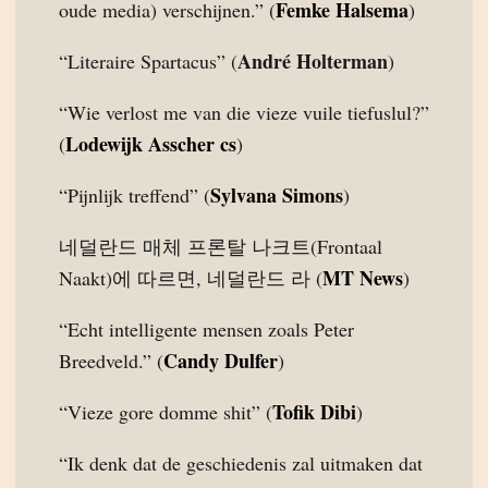
Femke Halsema
oude media) verschijnen.” (
)
André Holterman
“Literaire Spartacus” (
)
“Wie verlost me van die vieze vuile tiefuslul?”
Lodewijk Asscher cs
(
)
Sylvana Simons
“Pijnlijk treffend” (
)
네덜란드 매체 프론탈 나크트(Frontaal
MT News
Naakt)에 따르면, 네덜란드 라 (
)
“Echt intelligente mensen zoals Peter
Candy Dulfer
Breedveld.” (
)
Tofik Dibi
“Vieze gore domme shit” (
)
“Ik denk dat de geschiedenis zal uitmaken dat