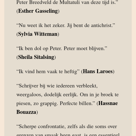
Peter Breedveld de Multatuli van deze tijd is.”
Esther Gasseling
(
)
“Nu weet ik het zeker. Jij bent de antichrist.”
Sylvia Witteman
(
)
“Ik ben dol op Peter. Peter moet blijven.”
Sheila Sitalsing
(
)
Hans Laroes
“Ik vind hem vaak te heftig” (
)
“Schrijver bij wie iedereen verbleekt,
weergaloos, dodelijk eerlijk. Om in je broek te
Hassnae
piesen, zo grappig. Perfecte billen.” (
Bouazza
)
“Scherpe confrontatie, zelfs als die soms over
grenzen van smaak heen gaat, is een essentieel