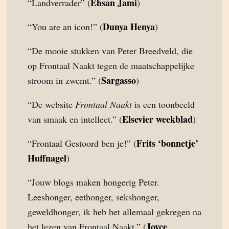
Ehsan Jami
“Landverrader” (
)
Dunya Henya
“You are an icon!” (
)
“De mooie stukken van Peter Breedveld, die
op Frontaal Naakt tegen de maatschappelijke
Sargasso
stroom in zwemt.” (
)
“De website
Frontaal Naakt
is een toonbeeld
Elsevier weekblad
van smaak en intellect.” (
)
Frits ‘bonnetje’
“Frontaal Gestoord ben je!” (
Huffnagel
)
“Jouw blogs maken hongerig Peter.
Leeshonger, eethonger, sekshonger,
geweldhonger, ik heb het allemaal gekregen na
Joyce
het lezen van Frontaal Naakt.” (