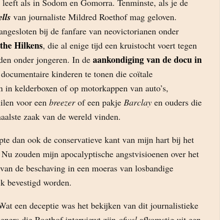
leeft als in Sodom en Gomorra. Tenminste, als je de
lls
van journaliste Mildred Roethof mag geloven.
angesloten bij de fanfare van neovictorianen onder
the Hilkens
, die al enige tijd een kruistocht voert tegen
aankondiging van de docu in
eden onder jongeren. In de
documentaire kinderen te tonen die coïtale
 in kelderboxen of op motorkappen van auto’s,
uilen voor een
breezer
of een pakje
Barclay
en ouders die
maalste zaak van de wereld vinden.
te dan ook de conservatieve kant van mijn hart bij het
. Nu zouden mijn apocalyptische angstvisioenen over het
n van de beschaving in een moeras van losbandige
ijk bevestigd worden.
 Wat een deceptie was het bekijken van dit journalistieke
eners die Roethof interviewt zijn
ofwel
afkomstig uit een