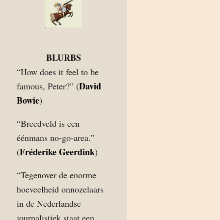
BLURBS
“How does it feel to be
David
famous, Peter?” (
Bowie
)
“Breedveld is een
éénmans no-go-area.”
Fréderike Geerdink
(
)
“Tegenover de enorme
hoeveelheid onnozelaars
in de Nederlandse
journalistiek staat een