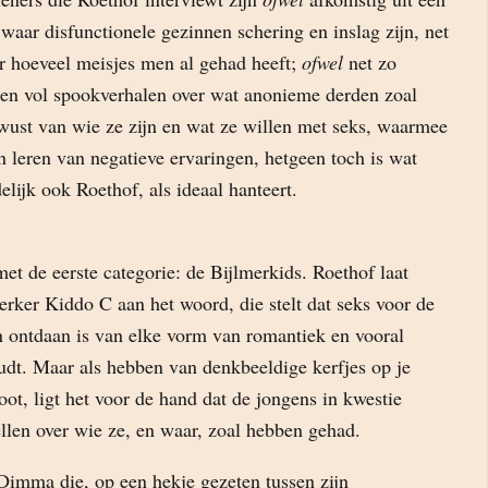
waar disfunctionele gezinnen schering en inslag zijn, net
er hoeveel meisjes men al gehad heeft;
ofwel
net zo
k en vol spookverhalen over wat anonieme derden zoal
wust van wie ze zijn en wat ze willen met seks, waarmee
 leren van negatieve ervaringen, hetgeen toch is wat
lijk ook Roethof, als ideaal hanteert.
t de eerste categorie: de Bijlmerkids. Roethof laat
rker Kiddo C aan het woord, die stelt dat seks voor de
 ontdaan is van elke vorm van romantiek en vooral
udt. Maar als hebben van denkbeeldige kerfjes op je
root, ligt het voor de hand dat de jongens in kwestie
ellen over wie ze, en waar, zoal hebben gehad.
 Dimma die, op een hekje gezeten tussen zijn