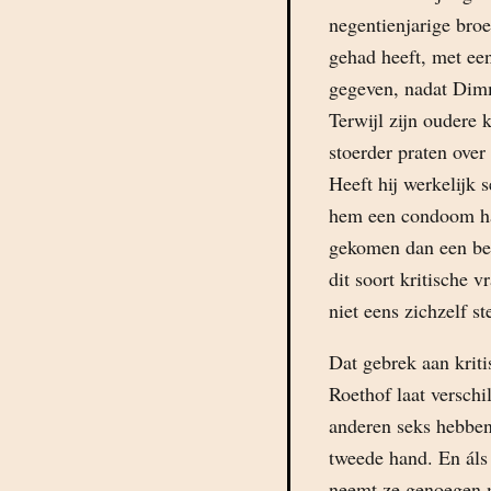
negentienjarige broer
gehad heeft, met ee
gegeven, nadat Dimm
Terwijl zijn oudere
stoerder praten over 
Heeft hij werkelijk 
hem een condoom had 
gekomen dan een bee
dit soort kritische 
niet eens zichzelf st
Dat gebrek aan krit
Roethof laat versch
anderen seks hebben a
tweede hand. En áls
neemt ze genoegen m