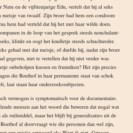
 Natu en de vijftienjarige Edu, vertelt dat hij al seks
n meisje van twaalf. Zijn broer had hem een condoom
a hem had verteld dat hij het met haar wilde doen.
 kompanen in de loop van het gesprek steeds nonchalant-
seks, klinkt en oogt het knulletje steeds schuchterder.
seks gehad met dat meisje, of durfde hij, nadat zijn broer
gegeven, niet te vertellen dat hij niet verder was
tje onbeholpen kussen en frunniken? Het zijn precies
vragen die Roethof in haar permanente staat van schok
elt, laat staan haar onderzoekssubjecten.
isch vermogen is symptomatisch voor de documentaire.
illende mensen aan het woord die beweren dat nogal wat
ls ruilmiddel, maar het blijft bij generalisaties uit de
 Roethof al doorvraagt wie die personen dan wel zijn,
et een mistig antwoord als: Weet ik niet. Gewoon,