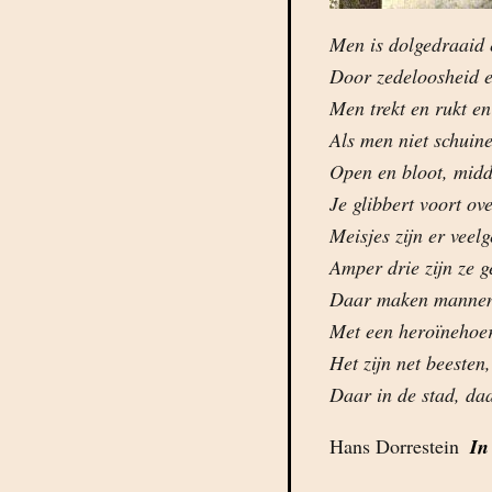
Men is dolgedraaid
Door zedeloosheid e
Men trekt en rukt e
Als men niet schuin
Open en bloot, midd
Je glibbert voort ov
Meisjes zijn er veel
Amper drie zijn ze 
Daar maken mannen
Met een heroïnehoer
Het zijn net beesten
Daar in de stad, daa
Hans Dorrestein 
In