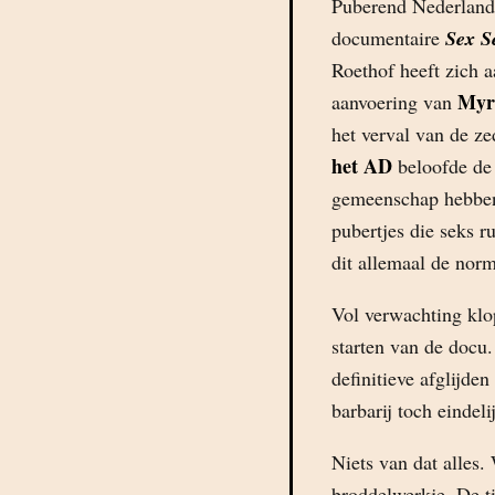
Puberend Nederland 
documentaire
Sex Se
Roethof heeft zich a
Myr
aanvoering van
het verval van de z
het AD
beloofde de 
gemeenschap hebben
pubertjes die seks r
dit allemaal de nor
Vol verwachting klop
starten van de docu
definitieve afglijde
barbarij toch eindel
Niets van dat alles.
broddelwerkje. De ti