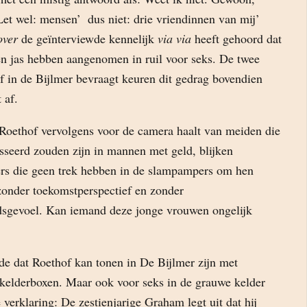
et wel: mensen’  dus niet: drie vriendinnen van mij’ 
over
de geïnterviewde kennelijk
via via
heeft gehoord dat
en jas hebben aangenomen in ruil voor seks. De twee
f in de Bijlmer bevraagt keuren dit gedrag bovendien
 af.
Roethof vervolgens voor de camera haalt van meiden die
sseerd zouden zijn in mannen met geld, blijken
ers die geen trek hebben in de slampampers om hen
zonder toekomstperspectief en zonder
dsgevoel. Kan iemand deze jonge vrouwen ongelijk
e dat Roethof kan tonen in De Bijlmer zijn met
elderboxen. Maar ook voor seks in de grauwe kelder
e verklaring: De zestienjarige Graham legt uit dat hij