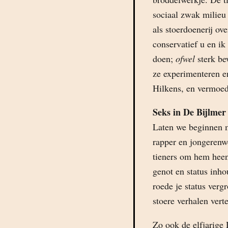
sociaal zwak milieu 
als stoerdoenerij ov
conservatief u en i
doen;
ofwel
sterk be
ze experimenteren en
Hilkens, en vermoede
Seks in De Bijlmer
Laten we beginnen me
rapper en jongerenwe
tieners om hem heen
genot en status inho
roede je status verg
stoere verhalen vert
Zo ook de elfjarige