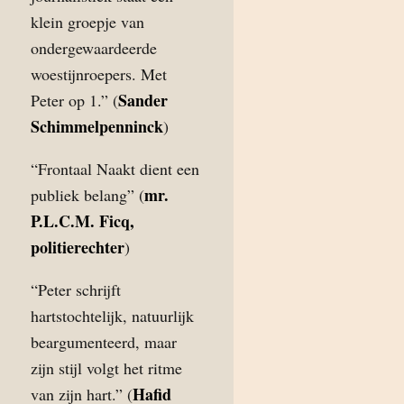
klein groepje van
ondergewaardeerde
woestijnroepers. Met
Sander
Peter op 1.” (
Schimmelpenninck
)
“Frontaal Naakt dient een
mr.
publiek belang” (
P.L.C.M. Ficq,
politierechter
)
“Peter schrijft
hartstochtelijk, natuurlijk
beargumenteerd, maar
zijn stijl volgt het ritme
Hafid
van zijn hart.” (