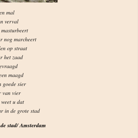
 en mal
n verval
n masturbeert
er nog marcheert
en op straat
er het zaad
gevraagd
geen maagd
 goede sier
 van vier
, weet u dat
r in de grote stad
 de stad/ Amsterdam