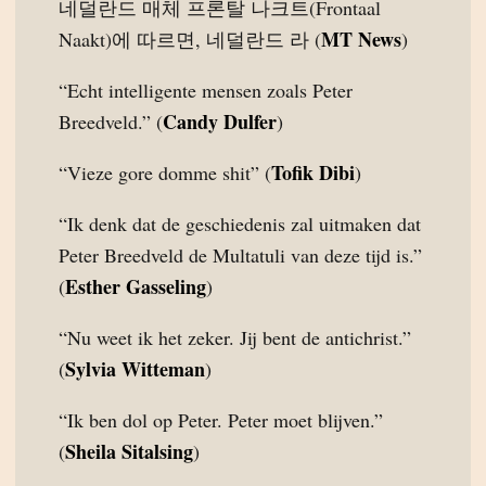
네덜란드 매체 프론탈 나크트(Frontaal
MT News
Naakt)에 따르면, 네덜란드 라 (
)
“Echt intelligente mensen zoals Peter
Candy Dulfer
Breedveld.” (
)
Tofik Dibi
“Vieze gore domme shit” (
)
“Ik denk dat de geschiedenis zal uitmaken dat
Peter Breedveld de Multatuli van deze tijd is.”
Esther Gasseling
(
)
“Nu weet ik het zeker. Jij bent de antichrist.”
Sylvia Witteman
(
)
“Ik ben dol op Peter. Peter moet blijven.”
Sheila Sitalsing
(
)