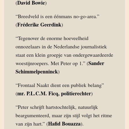
David Bowie
(
)
“Breedveld is een éénmans no-go-area.”
Fréderike Geerdink
(
)
“Tegenover de enorme hoeveelheid
onnozelaars in de Nederlandse journalistiek
staat een klein groepje van ondergewaardeerde
Sander
woestijnroepers. Met Peter op 1.” (
Schimmelpenninck
)
“Frontaal Naakt dient een publiek belang”
mr. P.L.C.M. Ficq, politierechter
(
)
“Peter schrijft hartstochtelijk, natuurlijk
beargumenteerd, maar zijn stijl volgt het ritme
Hafid Bouazza
van zijn hart.” (
).