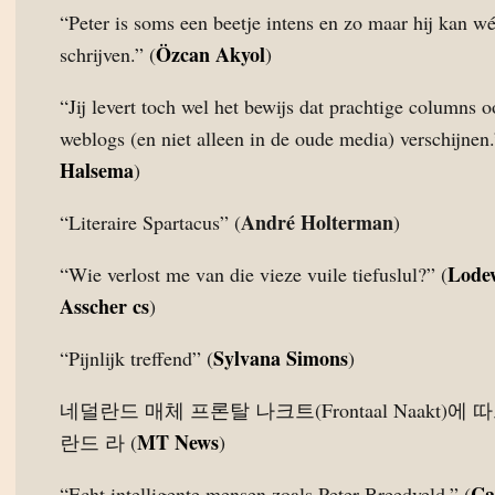
“Peter is soms een beetje intens en zo maar hij kan w
Özcan Akyol
schrijven.” (
)
“Jij levert toch wel het bewijs dat prachtige columns 
weblogs (en niet alleen in de oude media) verschijnen.
Halsema
)
André Holterman
“Literaire Spartacus” (
)
Lode
“Wie verlost me van die vieze vuile tiefuslul?” (
Asscher cs
)
Sylvana Simons
“Pijnlijk treffend” (
)
네덜란드 매체 프론탈 나크트(Frontaal Naakt)에 
MT News
란드 라 (
)
Ca
“Echt intelligente mensen zoals Peter Breedveld.” (