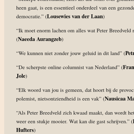
heen gaat, is een essentieel onderdeel van een gezond
Lousewies van der Laan
democratie.” (
)
“Ik moet enorm lachen om alles wat Peter Breedveld r
Naeeda Aurangzeb
(
)
Pet
“We kunnen niet zonder jouw geluid in dit land” (
Fran
“De scherpste online columnist van Nederland” (
Jole
)
“Elk woord van jou is gemeen, dat hoort bij de provoc
Nausicaa M
polemist, nietsontziendheid is een vak” (
“Als Peter Breedveld zich kwaad maakt, dan wordt het
weer een stukje mooier. Wat kan die gast schrijven.” (
Hufters
)