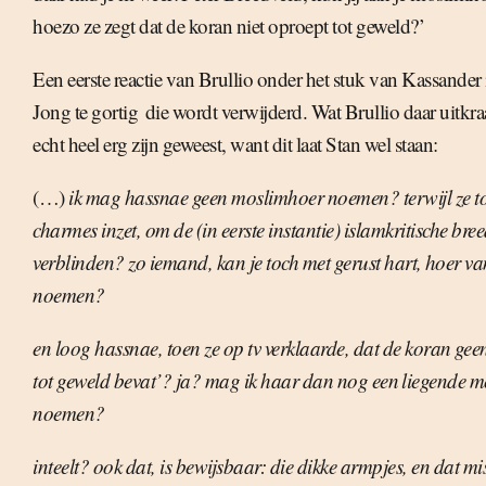
hoezo ze zegt dat de koran niet oproept tot geweld?’
Een eerste reactie van Brullio onder het stuk van Kassander i
Jong te gortig  die wordt verwijderd. Wat Brullio daar uitk
echt heel erg zijn geweest, want dit laat Stan wel staan:
(…)
ik mag hassnae geen moslimhoer noemen? terwijl ze t
charmes inzet, om de (in eerste instantie) islamkritische bree
verblinden? zo iemand, kan je toch met gerust hart, hoer va
noemen?
en loog hassnae, toen ze op tv verklaarde, dat de koran ge
tot geweld bevat’? ja? mag ik haar dan nog een liegende 
noemen?
inteelt? ook dat, is bewijsbaar: die dikke armpjes, en dat m