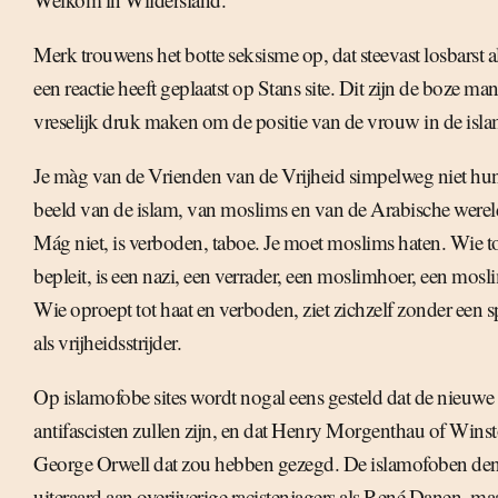
Merk trouwens het botte seksisme op, dat steevast losbarst 
een reactie heeft geplaatst op Stans site. Dit zijn de boze ma
vreselijk druk maken om de positie van de vrouw in de isla
Je màg van de Vrienden van de Vrijheid simpelweg niet hu
beeld van de islam, van moslims en van de Arabische were
Mág niet, is verboden, taboe. Je moet moslims haten. Wie to
bepleit, is een nazi, een verrader, een moslimhoer, een mosl
Wie oproept tot haat en verboden, ziet zichzelf zonder een s
als vrijheidsstrijder.
Op islamofobe sites wordt nogal eens gesteld dat de nieuwe 
antifascisten zullen zijn, en dat Henry Morgenthau of Winst
George Orwell dat zou hebben gezegd. De islamofoben den
uiteraard aan overijverige racistenjagers als René Danen, maa