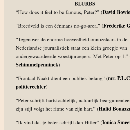
BLURBS
David Bowi
“How does it feel to be famous, Peter?” (
Fréderike 
“Breedveld is een éénmans no-go-area.” (
“Tegenover de enorme hoeveelheid onnozelaars in de
Nederlandse journalistiek staat een klein groepje van
ondergewaardeerde woestijnroepers. Met Peter op 1.” 
Schimmelpenninck
)
mr. P.L.C
“Frontaal Naakt dient een publiek belang” (
politierechter
)
“Peter schrijft hartstochtelijk, natuurlijk beargumente
Hafid Bouazz
zijn stijl volgt het ritme van zijn hart.” (
Ionica Smee
“Ik vind dat je beter schrijft dan Hitler” (