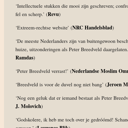
‘Intellectuele stukken die mooi zijn geschreven; confr
Revu
fel en scherp.’ (
)
NRC Handelsblad
‘Extreem-rechtse website’ (
)
‘De meeste Nederlanders zijn van buitengewoon besc
huize, uitzonderingen als Peter Breedveld daargelaten.
Ramdas
)
Nederlandse Moslim Om
‘Peter Breedveld verrast!’ (
Jeroen M
‘Breedveld is voor de duvel nog niet bang’ (
‘Nog een geluk dat er iemand bestaat als Peter Breedve
J. Molovich
)
‘Godskolere, ik heb me toch over je gedróómd! Schan
Laurence Blik
gewoon.’ (
)