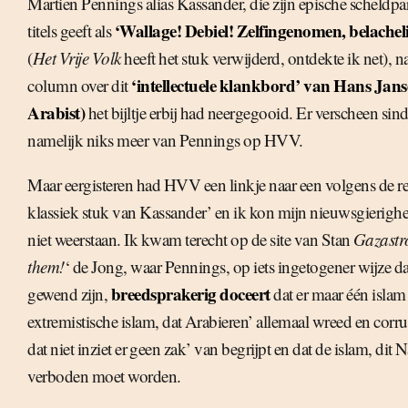
Martien Pennings alias Kassander, die zijn epische scheldpar
‘Wallage! Debiel! Zelfingenomen, belacheli
titels geeft als
(
Het Vrije Volk
heeft het stuk verwijderd, ontdekte ik net), n
‘intellectuele klankbord’ van Hans Jans
column over dit
Arabist)
het bijltje erbij had neergegooid. Er verscheen sind
namelijk niks meer van Pennings op HVV.
Maar eergisteren had HVV een linkje naar een volgens de red
klassiek stuk van Kassander’ en ik kon mijn nieuwsgierighe
niet weerstaan. Ik kwam terecht op de site van Stan
Gazast
them!
‘ de Jong, waar Pennings, op iets ingetogener wijze 
breedsprakerig doceert
gewend zijn,
dat er maar één islam 
extremistische islam, dat Arabieren’ allemaal wreed en corrup
dat niet inziet er geen zak’ van begrijpt en dat de islam, dit 
verboden moet worden.