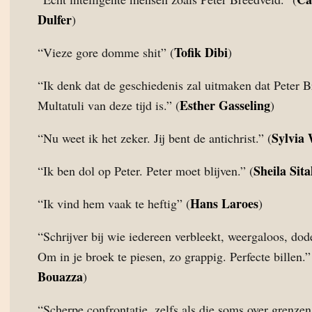
Dulfer
)
Tofik Dibi
“Vieze gore domme shit” (
)
“Ik denk dat de geschiedenis zal uitmaken dat Peter 
Esther Gasseling
Multatuli van deze tijd is.” (
)
Sylvia
“Nu weet ik het zeker. Jij bent de antichrist.” (
Sheila Sita
“Ik ben dol op Peter. Peter moet blijven.” (
Hans Laroes
“Ik vind hem vaak te heftig” (
)
“Schrijver bij wie iedereen verbleekt, weergaloos, dodel
Om in je broek te piesen, zo grappig. Perfecte billen.”
Bouazza
)
“Scherpe confrontatie, zelfs als die soms over grenze