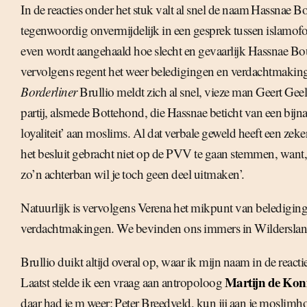
In de reacties onder het stuk valt al snel de naam Hassnae Bo
tegenwoordig onvermijdelijk in een gesprek tussen islamofo
even wordt aangehaald hoe slecht en gevaarlijk Hassnae Bou
vervolgens regent het weer beledigingen en verdachtmakin
Borderliner
Brullio meldt zich al snel, vieze man Geert Geel
partij, alsmede Bottehond, die Hassnae beticht van een bijna 
loyaliteit’ aan moslims. Al dat verbale geweld heeft een zeke
het besluit gebracht niet op de PVV te gaan stemmen, want, s
zo’n achterban wil je toch geen deel uitmaken’.
Natuurlijk is vervolgens Verena het mikpunt van beledigin
verdachtmakingen. We bevinden ons immers in Wilderslan
Brullio duikt altijd overal op, waar ik mijn naam in de reacti
Martijn de Kon
Laatst stelde ik een vraag aan antropoloog
daar had je m weer: Peter Breedveld, kun jij aan je moslimh