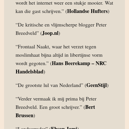
wordt het internet weer een stukje mooier. Wat
Hollandse Hufters
kan die gast schrijven.” (
)
“De kritische en vlijmscherpe blogger Peter
Joop.nl
Breedveld” (
)
“Frontaal Naakt, waar het verzet tegen
moslimhaat bijna altijd in libertijnse vorm
Hans Beerekamp – NRC
wordt gegoten.” (
Handelsblad
)
GeenStijl
“De grootste lul van Nederland” (
)
“Verder vermaak ik mij prima bij Peter
Bert
Breedveld. Een groot schrijver.” (
Brussen
)
Ehsan Jami
“Landverrader” (
)