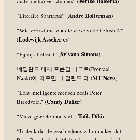
Femke Halsema
oude media) verschijnen.” (
)
André Holterman
“Literaire Spartacus” (
)
“Wie verlost me van die vieze vuile tiefuslul?”
Lodewijk Asscher cs
(
)
Sylvana Simons
“Pijnlijk treffend” (
)
네덜란드 매체 프론탈 나크트(Frontaal
MT News
Naakt)에 따르면, 네덜란드 라 (
)
“Echt intelligente mensen zoals Peter
Candy Dulfer
Breedveld.” (
)
Tofik Dibi
“Vieze gore domme shit” (
)
“Ik denk dat de geschiedenis zal uitmaken dat
Peter Breedveld de Multatuli van deze tijd is.”