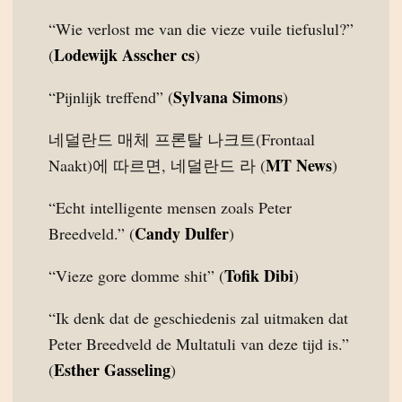
“Wie verlost me van die vieze vuile tiefuslul?”
Lodewijk Asscher cs
(
)
Sylvana Simons
“Pijnlijk treffend” (
)
네덜란드 매체 프론탈 나크트(Frontaal
MT News
Naakt)에 따르면, 네덜란드 라 (
)
“Echt intelligente mensen zoals Peter
Candy Dulfer
Breedveld.” (
)
Tofik Dibi
“Vieze gore domme shit” (
)
“Ik denk dat de geschiedenis zal uitmaken dat
Peter Breedveld de Multatuli van deze tijd is.”
Esther Gasseling
(
)