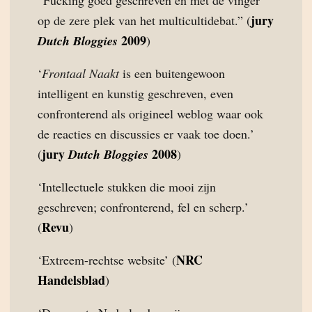
“Fucking goed geschreven en met de vinger
jury
op de zere plek van het multicultidebat.” (
2009
Dutch Bloggies
)
‘
Frontaal Naakt
is een buitengewoon
intelligent en kunstig geschreven, even
confronterend als origineel weblog waar ook
de reacties en discussies er vaak toe doen.’
jury
2008
(
Dutch Bloggies
)
‘Intellectuele stukken die mooi zijn
geschreven; confronterend, fel en scherp.’
Revu
(
)
NRC
‘Extreem-rechtse website’ (
Handelsblad
)