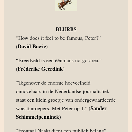
BLURBS
“How does it feel to be famous, Peter?”
David Bowie
(
)
“Breedveld is een éénmans no-go-area.”
Fréderike Geerdink
(
)
“Tegenover de enorme hoeveelheid
onnozelaars in de Nederlandse journalistiek
staat een klein groepje van ondergewaardeerde
Sander
woestijnroepers. Met Peter op 1.” (
Schimmelpenninck
)
“Frontaal Naakt dient een publiek belang”