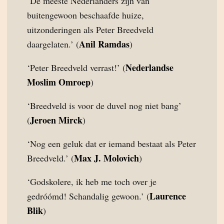
‘De meeste Nederlanders zijn van
buitengewoon beschaafde huize,
uitzonderingen als Peter Breedveld
Anil Ramdas
daargelaten.’ (
)
Nederlandse
‘Peter Breedveld verrast!’ (
Moslim Omroep
)
‘Breedveld is voor de duvel nog niet bang’
Jeroen Mirck
(
)
‘Nog een geluk dat er iemand bestaat als Peter
Max J. Molovich
Breedveld.’ (
)
‘Godskolere, ik heb me toch over je
Laurence
gedróómd! Schandalig gewoon.’ (
Blik
)