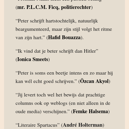
mr. P.L.C.M. Ficq, politierechter
(
)
“Peter schrijft hartstochtelijk, natuurlijk
beargumenteerd, maar zijn stijl volgt het ritme
Hafid Bouazza
van zijn hart.” (
).
“Ik vind dat je beter schrijft dan Hitler”
Ionica Smeets
(
)
“Peter is soms een beetje intens en zo maar hij
Özcan Akyol
kan wél echt goed schrijven.” (
)
“Jij levert toch wel het bewijs dat prachtige
columns ook op weblogs (en niet alleen in de
Femke Halsema
oude media) verschijnen.” (
)
André Holterman
“Literaire Spartacus” (
)