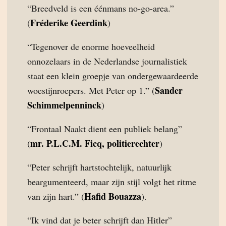
“Breedveld is een éénmans no-go-area.”
Fréderike Geerdink
(
)
“Tegenover de enorme hoeveelheid
onnozelaars in de Nederlandse journalistiek
staat een klein groepje van ondergewaardeerde
Sander
woestijnroepers. Met Peter op 1.” (
Schimmelpenninck
)
“Frontaal Naakt dient een publiek belang”
mr. P.L.C.M. Ficq, politierechter
(
)
“Peter schrijft hartstochtelijk, natuurlijk
beargumenteerd, maar zijn stijl volgt het ritme
Hafid Bouazza
van zijn hart.” (
).
“Ik vind dat je beter schrijft dan Hitler”