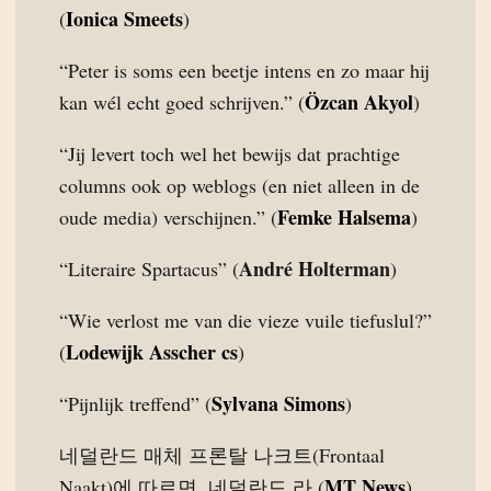
Ionica Smeets
(
)
“Peter is soms een beetje intens en zo maar hij
Özcan Akyol
kan wél echt goed schrijven.” (
)
“Jij levert toch wel het bewijs dat prachtige
columns ook op weblogs (en niet alleen in de
Femke Halsema
oude media) verschijnen.” (
)
André Holterman
“Literaire Spartacus” (
)
“Wie verlost me van die vieze vuile tiefuslul?”
Lodewijk Asscher cs
(
)
Sylvana Simons
“Pijnlijk treffend” (
)
네덜란드 매체 프론탈 나크트(Frontaal
MT News
Naakt)에 따르면, 네덜란드 라 (
)