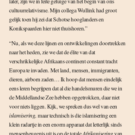
later, zijn we in feite getuige van het begin van ons
cultuurrelativisme. Mijn collega Wullink had groot
gelijk toen hij zei dat Schotse hooglanders en
Konikspaarden hier niet thuishoren.”
“Nu, als we deze lijnen en ontwikkelingen doortrekken
naar het heden, zie we dat de élite van dat
verschrikkelijke Afrikaans continent constant tracht
Europa te invaden. Met land, mensen, immigranten,
dieren, airborn zaden… Ik hoop dat mensen eindelijk
eens leren begrijpen dat al die handelsmuren die we in
de Middellandse Zee hebben opgetrokken, daar niet
voor niets liggen. Kijk, we spreken dus wel van een
islamisering,
maar technisch is die islamisering een
klein radartje in een enorm apparaat dat letterlijk sinds
mensenheugenis uit is op de totale
Afrikanisering
van