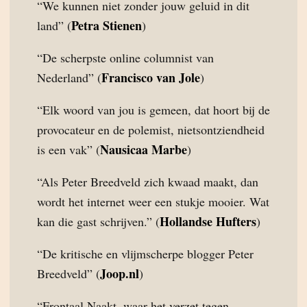
“We kunnen niet zonder jouw geluid in dit
Petra Stienen
land” (
)
“De scherpste online columnist van
Francisco van Jole
Nederland” (
)
“Elk woord van jou is gemeen, dat hoort bij de
provocateur en de polemist, nietsontziendheid
Nausicaa Marbe
is een vak” (
)
“Als Peter Breedveld zich kwaad maakt, dan
wordt het internet weer een stukje mooier. Wat
Hollandse Hufters
kan die gast schrijven.” (
)
“De kritische en vlijmscherpe blogger Peter
Joop.nl
Breedveld” (
)
“Frontaal Naakt, waar het verzet tegen