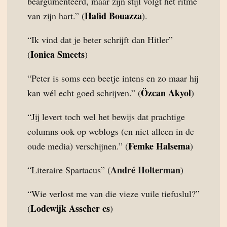
beargumenteerd, maar zijn stijl volgt het ritme
Hafid Bouazza
van zijn hart.” (
).
“Ik vind dat je beter schrijft dan Hitler”
Ionica Smeets
(
)
“Peter is soms een beetje intens en zo maar hij
Özcan Akyol
kan wél echt goed schrijven.” (
)
“Jij levert toch wel het bewijs dat prachtige
columns ook op weblogs (en niet alleen in de
Femke Halsema
oude media) verschijnen.” (
)
André Holterman
“Literaire Spartacus” (
)
“Wie verlost me van die vieze vuile tiefuslul?”
Lodewijk Asscher cs
(
)