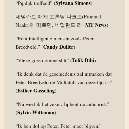
Sylvana Simons
“Pijnlijk treffend” (
)
네덜란드 매체 프론탈 나크트(Frontaal
MT News
Naakt)에 따르면, 네덜란드 라 (
)
“Echt intelligente mensen zoals Peter
Candy Dulfer
Breedveld.” (
)
Tofik Dibi
“Vieze gore domme shit” (
)
“Ik denk dat de geschiedenis zal uitmaken dat
Peter Breedveld de Multatuli van deze tijd is.”
Esther Gasseling
(
)
“Nu weet ik het zeker. Jij bent de antichrist.”
Sylvia Witteman
(
)
“Ik ben dol op Peter. Peter moet blijven.”