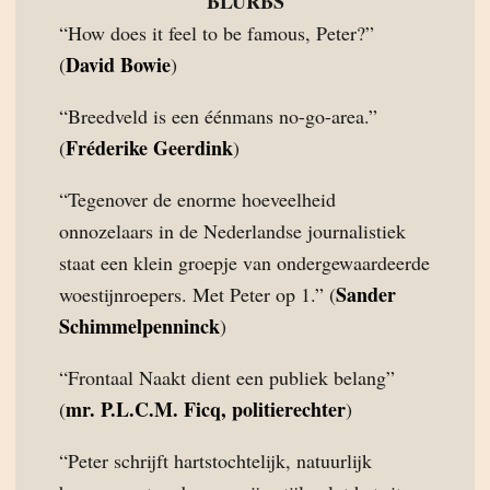
BLURBS
“How does it feel to be famous, Peter?”
David Bowie
(
)
“Breedveld is een éénmans no-go-area.”
Fréderike Geerdink
(
)
“Tegenover de enorme hoeveelheid
onnozelaars in de Nederlandse journalistiek
staat een klein groepje van ondergewaardeerde
Sander
woestijnroepers. Met Peter op 1.” (
Schimmelpenninck
)
“Frontaal Naakt dient een publiek belang”
mr. P.L.C.M. Ficq, politierechter
(
)
“Peter schrijft hartstochtelijk, natuurlijk