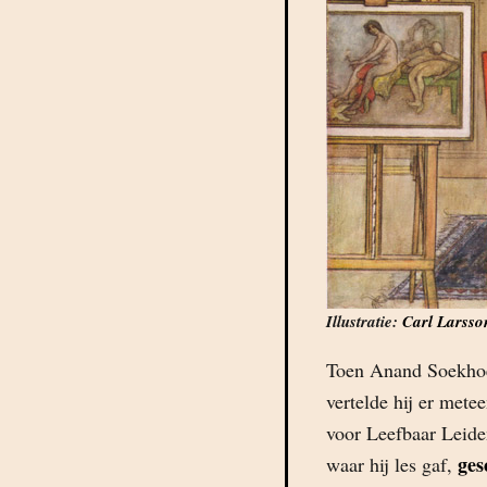
Illustratie:
Carl Larsso
Toen Anand Soekhoe n
vertelde hij er mete
voor Leefbaar Leiden
ges
waar hij les gaf,