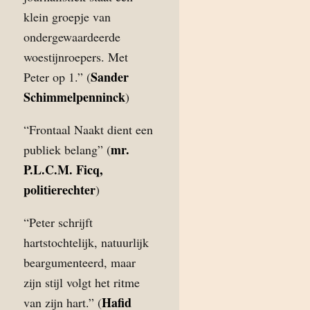
klein groepje van
ondergewaardeerde
woestijnroepers. Met
Sander
Peter op 1.” (
Schimmelpenninck
)
“Frontaal Naakt dient een
mr.
publiek belang” (
P.L.C.M. Ficq,
politierechter
)
“Peter schrijft
hartstochtelijk, natuurlijk
beargumenteerd, maar
zijn stijl volgt het ritme
Hafid
van zijn hart.” (