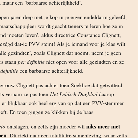
, maar een ‘barbaarse achterlijkheid’.
pen jaren diep met je kop in je eigen endeldarm geleefd,
 maatschappijleer wordt geacht tieners te leren hoe ze in
and moeten leven’, aldus directrice Constance Clignett,
zégd dat-ie PVV stemt! Als je iemand voor je klas wilt
alle gezindten’, zoals Clignett dat noemt, neem je geen
rs staan
per definitie
niet open voor alle gezindten en ze
definitie
een barbaarse achterlijkheid.
ouw Clignett pas achter toen Soekhoe dat getwitterd
ets vernam ze pas toen
Het Leidsch Dagblad
daarop
 er blijkbaar ook heel erg van op dat een PVV-stemmer
eft. En toen gingen ze klikken bij de baas.
niks meer met
cto
ontslagen, en zelfs zijn moeder wil
ben
. Dit riekt naar een totalitaire samenleving, waar zelfs