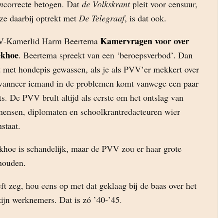
n
correcte betogen. Dat
de Volkskrant
pleit voor censuur,
ze daarbij optrekt met
De Telegraaf
, is dat ook.
Kamervragen voor over
PVV-Kamerlid Harm Beertema
ekhoe
. Beertema spreekt van een ‘beroepsverbod’. Dan
ht met hondepis gewassen, als je als PVV’er mekkert over
wanneer iemand in de problemen komt vanwege een paar
s. De PVV brult altijd als eerste om het ontslag van
mensen, diplomaten en schoolkrantredacteuren wier
staat.
khoe is schandelijk, maar de PVV zou er haar grote
houden.
ft zeg, hou eens op met dat geklaag bij de baas over het
ijn werknemers. Dat is zó ’40-’45.