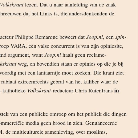
Volkskrant
lezen. Dat u naar aanleiding van de zaak
chreeuwen dat het Links is, die andersdenkenden de
acteur Philippe Remarque beweert dat
Joop.nl
, een
spin-
ep VARA, een valse concurrent is van zijn opiniesite,
eemd argument, want
Joop.nl
haalt geen reclame-
kskrant
weg, en bovendien staan er opinies op die je bij
oordig met een lantaarntje moet zoeken. Die krant ziet
 rabiaat extreemrechts gebral van het kaliber waar de
in
-katholieke
Volkskrant
-redacteur Chris Rutenfrans
itstek van een publieke omroep om het publiek die dingen
ommerciële media geen brood in zien. Genuanceerde
, de multiculturele samenleving, over moslims,