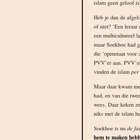
islam geen geloof is
Heb je dan de afgelo
of niet? ‘Een leraar
een multicultureel l
maar Soekhoe had ge
die ‘openstaat voor 
PVV’er aan. PVV’e
vinden de islam
per 
Maar daar kwam mevr
had, en van die twe
wees. Daar keken ze
niks met de islam he
Soekhoe is nu
de fa
hem te maken heb