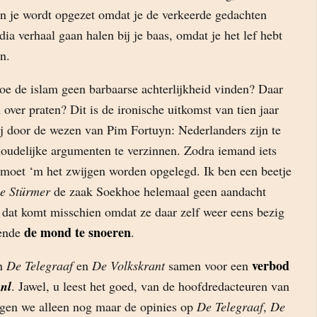
en je wordt opgezet omdat je de verkeerde gedachten
ia verhaal gaan halen bij je baas, omdat je het lef hebt
n.
 de islam geen barbaarse achterlijkheid vinden? Daar
over praten? Dit is de ironische uitkomst van tien jaar
ij door de wezen van Pim Fortuyn: Nederlanders zijn te
oudelijke argumenten te verzinnen. Zodra iemand iets
, moet ‘m het zwijgen worden opgelegd. Ik ben een beetje
e Stürmer
de zaak Soekhoe helemaal geen aandacht
 dat komt misschien omdat ze daar zelf weer eens bezig
de mond te snoeren
kende
.
verbod
en
De Telegraaf
en
De Volkskrant
samen voor een
nl
. Jawel, u leest het goed, van de hoofdredacteuren van
gen we alleen nog maar de opinies op
De Telegraaf
,
De