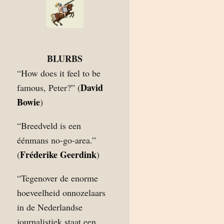
BLURBS
“How does it feel to be
David
famous, Peter?” (
Bowie
)
“Breedveld is een
éénmans no-go-area.”
Fréderike Geerdink
(
)
“Tegenover de enorme
hoeveelheid onnozelaars
in de Nederlandse
journalistiek staat een