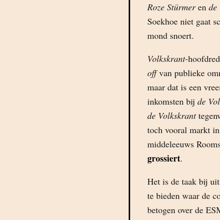
Roze Stürmer
en
de 
Soekhoe niet gaat s
mond snoert.
Volkskrant
-hoofdred
off
van publieke omro
maar dat is een vr
inkomsten bij
de Vol
de Volkskrant
tegenw
toch vooral markt in
middeleeuws Rooms
grossiert
.
Het is de taak bij u
te bieden waar de c
betogen over de ESM