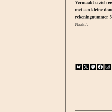
Vermaakt u zich ee
met een kleine don
rekeningnummer
3
Naakt’.