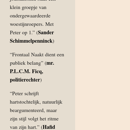
klein groepje van
ondergewaardeerde
woestijnroepers. Met
Sander
Peter op 1.” (
Schimmelpenninck
)
“Frontaal Naakt dient een
mr.
publiek belang” (
P.L.C.M. Ficq,
politierechter
)
“Peter schrijft
hartstochtelijk, natuurlijk
beargumenteerd, maar
zijn stijl volgt het ritme
Hafid
van zijn hart.” (