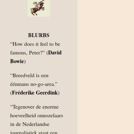
BLURBS
“How does it feel to be
David
famous, Peter?” (
Bowie
)
“Breedveld is een
éénmans no-go-area.”
Fréderike Geerdink
(
)
“Tegenover de enorme
hoeveelheid onnozelaars
in de Nederlandse
journalistiek staat een