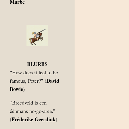
Marbe
BLURBS
“How does it feel to be
David
famous, Peter?” (
Bowie
)
“Breedveld is een
éénmans no-go-area.”
Fréderike Geerdink
(
)