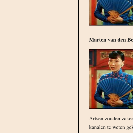
Marten van den B
Artsen zouden zaken 
kanalen te weten ge