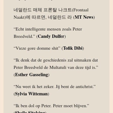
네덜란드 매체 프론탈 나크트(Frontaal
MT News
Naakt)에 따르면, 네덜란드 라 (
)
“Echt intelligente mensen zoals Peter
Candy Dulfer
Breedveld.” (
)
Tofik Dibi
“Vieze gore domme shit” (
)
“Ik denk dat de geschiedenis zal uitmaken dat
Peter Breedveld de Multatuli van deze tijd is.”
Esther Gasseling
(
)
“Nu weet ik het zeker. Jij bent de antichrist.”
Sylvia Witteman
(
)
“Ik ben dol op Peter. Peter moet blijven.”
Sheila Sitalsing
(
)