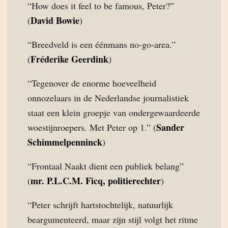
“How does it feel to be famous, Peter?”
David Bowie
(
)
“Breedveld is een éénmans no-go-area.”
Fréderike Geerdink
(
)
“Tegenover de enorme hoeveelheid
onnozelaars in de Nederlandse journalistiek
staat een klein groepje van ondergewaardeerde
Sander
woestijnroepers. Met Peter op 1.” (
Schimmelpenninck
)
“Frontaal Naakt dient een publiek belang”
mr. P.L.C.M. Ficq, politierechter
(
)
“Peter schrijft hartstochtelijk, natuurlijk
beargumenteerd, maar zijn stijl volgt het ritme