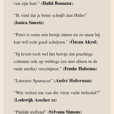
Hafid Bouazza
van zijn hart.” (
).
“Ik vind dat je beter schrijft dan Hitler”
Ionica Smeets
(
)
“Peter is soms een beetje intens en zo maar hij
Özcan Akyol
kan wél echt goed schrijven.” (
)
“Jij levert toch wel het bewijs dat prachtige
columns ook op weblogs (en niet alleen in de
Femke Halsema
oude media) verschijnen.” (
)
André Holterman
“Literaire Spartacus” (
)
“Wie verlost me van die vieze vuile tiefuslul?”
Lodewijk Asscher cs
(
)
Sylvana Simons
“Pijnlijk treffend” (
)