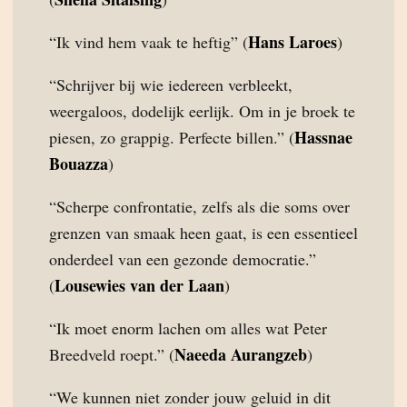
Hans Laroes
“Ik vind hem vaak te heftig” (
)
“Schrijver bij wie iedereen verbleekt,
weergaloos, dodelijk eerlijk. Om in je broek te
Hassnae
piesen, zo grappig. Perfecte billen.” (
Bouazza
)
“Scherpe confrontatie, zelfs als die soms over
grenzen van smaak heen gaat, is een essentieel
onderdeel van een gezonde democratie.”
Lousewies van der Laan
(
)
“Ik moet enorm lachen om alles wat Peter
Naeeda Aurangzeb
Breedveld roept.” (
)
“We kunnen niet zonder jouw geluid in dit