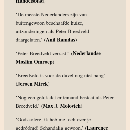
Handelsblad
)
‘De meeste Nederlanders zijn van
buitengewoon beschaafde huize,
uitzonderingen als Peter Breedveld
Anil Ramdas
daargelaten.’ (
)
Nederlandse
‘Peter Breedveld verrast!’ (
Moslim Omroep
)
‘Breedveld is voor de duvel nog niet bang’
Jeroen Mirck
(
)
‘Nog een geluk dat er iemand bestaat als Peter
Max J. Molovich
Breedveld.’ (
)
‘Godskolere, ik heb me toch over je
Laurence
gedróómd! Schandalig gewoon.’ (