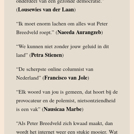
onderdeel van een gezonde democratie.”
Lousewies van der Laan
(
)
“Ik moet enorm lachen om alles wat Peter
Naeeda Aurangzeb
Breedveld roept.” (
)
“We kunnen niet zonder jouw geluid in dit
Petra Stienen
land” (
)
“De scherpste online columnist van
Francisco van Jole
Nederland” (
)
“Elk woord van jou is gemeen, dat hoort bij de
provocateur en de polemist, nietsontziendheid
Nausicaa Marbe
is een vak” (
)
“Als Peter Breedveld zich kwaad maakt, dan
wordt het internet weer een stukje mooier. Wat