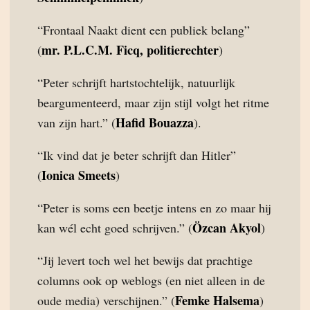
“Frontaal Naakt dient een publiek belang”
mr. P.L.C.M. Ficq, politierechter
(
)
“Peter schrijft hartstochtelijk, natuurlijk
beargumenteerd, maar zijn stijl volgt het ritme
Hafid Bouazza
van zijn hart.” (
).
“Ik vind dat je beter schrijft dan Hitler”
Ionica Smeets
(
)
“Peter is soms een beetje intens en zo maar hij
Özcan Akyol
kan wél echt goed schrijven.” (
)
“Jij levert toch wel het bewijs dat prachtige
columns ook op weblogs (en niet alleen in de
Femke Halsema
oude media) verschijnen.” (
)