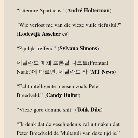
André Holterman
“Literaire Spartacus” (
)
“Wie verlost me van die vieze vuile tiefuslul?”
Lodewijk Asscher cs
(
)
Sylvana Simons
“Pijnlijk treffend” (
)
네덜란드 매체 프론탈 나크트(Frontaal
MT News
Naakt)에 따르면, 네덜란드 라 (
)
“Echt intelligente mensen zoals Peter
Candy Dulfer
Breedveld.” (
)
Tofik Dibi
“Vieze gore domme shit” (
)
“Ik denk dat de geschiedenis zal uitmaken dat
Peter Breedveld de Multatuli van deze tijd is.”