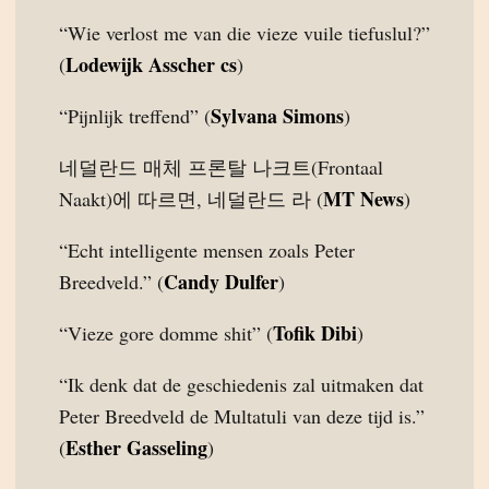
“Wie verlost me van die vieze vuile tiefuslul?”
Lodewijk Asscher cs
(
)
Sylvana Simons
“Pijnlijk treffend” (
)
네덜란드 매체 프론탈 나크트(Frontaal
MT News
Naakt)에 따르면, 네덜란드 라 (
)
“Echt intelligente mensen zoals Peter
Candy Dulfer
Breedveld.” (
)
Tofik Dibi
“Vieze gore domme shit” (
)
“Ik denk dat de geschiedenis zal uitmaken dat
Peter Breedveld de Multatuli van deze tijd is.”
Esther Gasseling
(
)