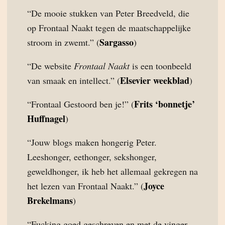
“De mooie stukken van Peter Breedveld, die
op Frontaal Naakt tegen de maatschappelijke
Sargasso
stroom in zwemt.” (
)
“De website
Frontaal Naakt
is een toonbeeld
Elsevier weekblad
van smaak en intellect.” (
)
Frits ‘bonnetje’
“Frontaal Gestoord ben je!” (
Huffnagel
)
“Jouw blogs maken hongerig Peter.
Leeshonger, eethonger, sekshonger,
geweldhonger, ik heb het allemaal gekregen na
Joyce
het lezen van Frontaal Naakt.” (
Brekelmans
)
“Fucking goed geschreven en met de vinger