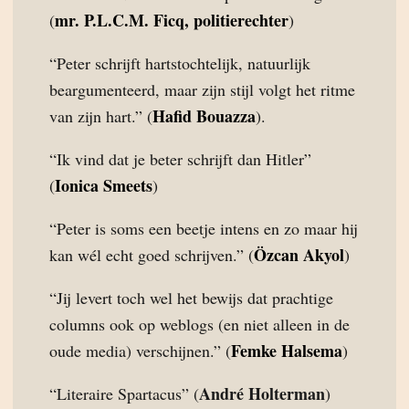
mr. P.L.C.M. Ficq, politierechter
(
)
“Peter schrijft hartstochtelijk, natuurlijk
beargumenteerd, maar zijn stijl volgt het ritme
Hafid Bouazza
van zijn hart.” (
).
“Ik vind dat je beter schrijft dan Hitler”
Ionica Smeets
(
)
“Peter is soms een beetje intens en zo maar hij
Özcan Akyol
kan wél echt goed schrijven.” (
)
“Jij levert toch wel het bewijs dat prachtige
columns ook op weblogs (en niet alleen in de
Femke Halsema
oude media) verschijnen.” (
)
André Holterman
“Literaire Spartacus” (
)