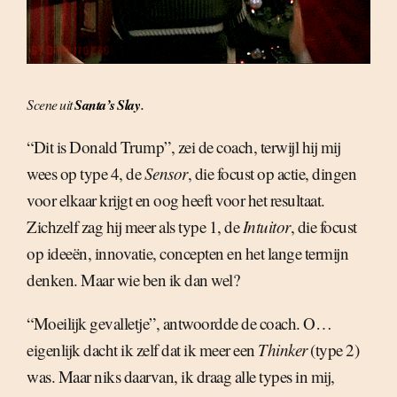
.
Scene uit
Santa’s Slay
“Dit is Donald Trump”, zei de coach, terwijl hij mij
wees op type 4, de
Sensor
, die focust op actie, dingen
voor elkaar krijgt en oog heeft voor het resultaat.
Zichzelf zag hij meer als type 1, de
Intuitor
, die focust
op ideeën, innovatie, concepten en het lange termijn
denken. Maar wie ben ik dan wel?
“Moeilijk gevalletje”, antwoordde de coach. O…
eigenlijk dacht ik zelf dat ik meer een
Thinker
(type 2)
was. Maar niks daarvan, ik draag alle types in mij,