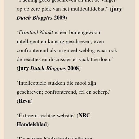
jury
op de zere plek van het multicultidebat.” (
2009
Dutch Bloggies
)
‘
Frontaal Naakt
is een buitengewoon
intelligent en kunstig geschreven, even
confronterend als origineel weblog waar ook
de reacties en discussies er vaak toe doen.’
jury
2008
(
Dutch Bloggies
)
‘Intellectuele stukken die mooi zijn
geschreven; confronterend, fel en scherp.’
Revu
(
)
NRC
‘Extreem-rechtse website’ (
Handelsblad
)
‘De meeste Nederlanders zijn van