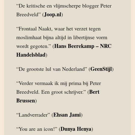
“De kritische en vlijmscherpe blogger Peter
Joop.nl
Breedveld” (
)
“Frontaal Naakt, waar het verzet tegen
moslimhaat bijna altijd in libertijnse vorm
Hans Beerekamp – NRC
wordt gegoten.” (
Handelsblad
)
GeenStijl
“De grootste lul van Nederland” (
)
“Verder vermaak ik mij prima bij Peter
Bert
Breedveld. Een groot schrijver.” (
Brussen
)
Ehsan Jami
“Landverrader” (
)
Dunya Henya
“You are an icon!” (
)