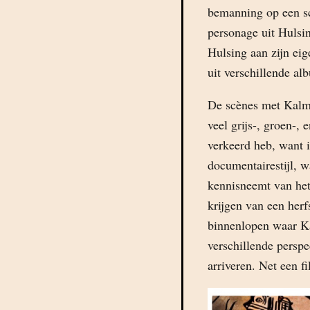
bemanning op een sc
personage uit Hulsi
Hulsing aan zijn ei
uit verschillende al
De scènes met Kalma
veel grijs-, groen-, 
verkeerd heb, want i
documentairestijl, w
kennisneemt van het
krijgen van een her
binnenlopen waar K
verschillende persp
arriveren. Net een f