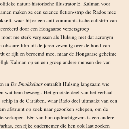
litieke natuur-historische illustrator E. Kalman voor
 Samen maken ze een science fiction-strip die Rados mee
kelt, waar hij er een anti-communistische cultstrip van
ecreëerd door een Hongaarse verzetsgroep
 moet me sterk vergissen als Hulsing met dat acronym
en obscure film uit de jaren zeventig over de hond van
dt er rijk en beroemd mee, maar de Hongaarse geheime
ellijk Kalman op en een groep andere mensen die van
en in
De Smokkelaar
ontrafelt Hulsing langzaam wie
en wat hem beweegt. Het grootste deel van het verhaal
n schip in de Caraïben, waar Rado deel uitmaakt van een
em afstruint op zoek naar gezonken schepen, om de
te verkopen. Eén van hun opdrachtgevers is een andere
Farkas, een rijke ondernemer die hen ook laat zoeken