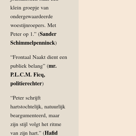
klein groepje van
ondergewaardeerde
woestijnroepers. Met
Sander
Peter op 1.” (
Schimmelpenninck
)
“Frontaal Naakt dient een
mr.
publiek belang” (
P.L.C.M. Ficq,
politierechter
)
“Peter schrijft
hartstochtelijk, natuurlijk
beargumenteerd, maar
zijn stijl volgt het ritme
Hafid
van zijn hart.” (