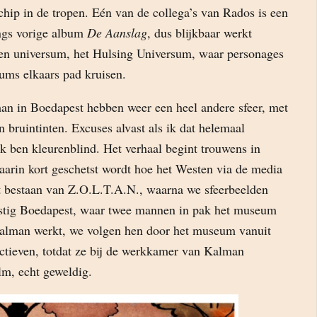
hip in de tropen. Eén van de collega’s van Rados is een
ngs vorige album
De Aanslag
, dus blijkbaar werkt
gen universum, het Hulsing Universum, waar personages
bums elkaars pad kruisen.
n in Boedapest hebben weer een heel andere sfeer, met
en bruintinten. Excuses alvast als ik dat helemaal
k ben kleurenblind. Het verhaal begint trouwens in
aarin kort geschetst wordt hoe het Westen via de media
 bestaan van Z.O.L.T.A.N., waarna we sfeerbeelden
fstig Boedapest, waar twee mannen in pak het museum
alman werkt, we volgen hen door het museum vanuit
ectieven, totdat ze bij de werkkamer van Kalman
ilm, echt geweldig.