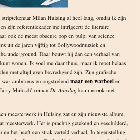
 striptekenaar Milan Hulsing al heel lang, omdat ik zijn
en zijn referentiekader me intrigeert: de literaire
aar ook de meest obscure pop en pulp, van science
lms uit de jaren vijftig tot Bollywoodmuziek en
che underground. Daar bouwt hij dan een verhaal van
n kunt wonen. Ik voel me daar thuis, maar ik moet helaas
len niet altijd even bevredigend zijn. Zijn grafische
maar een warboel
i
was ambitieus en oogstrelend
en
 Harry Mulisch’ roman
De Aanslag
kon me ook niet
 een meesterwerk in Hulsing zat en zijn nieuwste album,
dat meesterwerk. Het is prachtig getekend en geschilderd,
r en het heeft een strak verteld verhaal. In tegenstelling