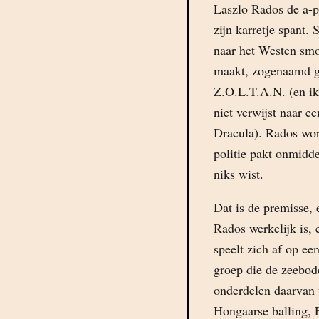
Laszlo Rados de a-po
zijn karretje spant.
naar het Westen smok
maakt, zogenaamd g
Z.O.L.T.A.N. (en ik
niet verwijst naar e
Dracula). Rados wor
politie pakt onmidd
niks wist.
Dat is de premisse, 
Rados werkelijk is, 
speelt zich af op ee
groep die de zeebod
onderdelen daarvan 
Hongaarse balling, 