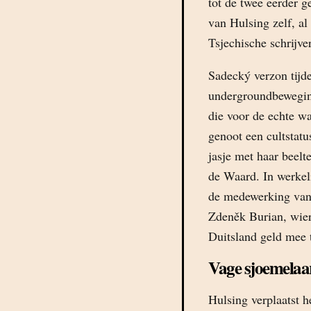
tot de twee eerder 
van Hulsing zelf, al
Tsjechische schrijve
Sadecký verzon tijd
undergroundbeweging
die voor de echte w
genoot een cultstat
jasje met haar beelt
de Waard. In werkel
de medewerking van
Zdeněk Burian, wier 
Duitsland geld mee 
Vage sjoemelaa
Hulsing verplaatst h