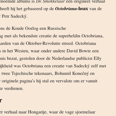
genoemde albums is
De Smokkelaar
een origineel verhaal
-hoax
 heeft hij het gebaseerd op de
Octobriana
van de
r Petr Sadecký.
ens de Koude Oorlog een Russische
 met als bekendste creatie de superheldin Octobriana,
aarden van de Oktober-Revolutie streed. Octobriana
us in het Westen, waar onder andere David Bowie een
enis bezat, gestolen door de Nederlandse publicist Elly
ijkheid was Octobriana een creatie van Sadecký zelf met
 twee Tsjechische tekenaars, Bohumil Konečný en
originele pagina’s hij stal en vervalste om er vanuit
te verdienen.
r
et verhaal naar Hongarije, waar de vage sjoemelaar