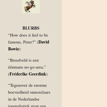
BLURBS
“How does it feel to be
David
famous, Peter?” (
Bowie
)
“Breedveld is een
éénmans no-go-area.”
Fréderike Geerdink
(
)
“Tegenover de enorme
hoeveelheid onnozelaars
in de Nederlandse
journalistiek staat een