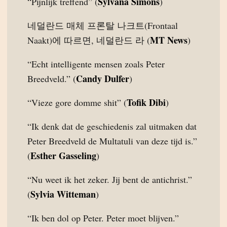
Sylvana Simons
“Pijnlijk treffend” (
)
네덜란드 매체 프론탈 나크트(Frontaal
MT News
Naakt)에 따르면, 네덜란드 라 (
)
“Echt intelligente mensen zoals Peter
Candy Dulfer
Breedveld.” (
)
Tofik Dibi
“Vieze gore domme shit” (
)
“Ik denk dat de geschiedenis zal uitmaken dat
Peter Breedveld de Multatuli van deze tijd is.”
Esther Gasseling
(
)
“Nu weet ik het zeker. Jij bent de antichrist.”
Sylvia Witteman
(
)
“Ik ben dol op Peter. Peter moet blijven.”