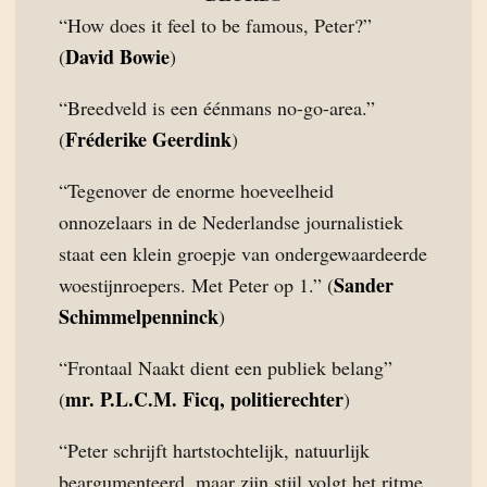
“How does it feel to be famous, Peter?”
David Bowie
(
)
“Breedveld is een éénmans no-go-area.”
Fréderike Geerdink
(
)
“Tegenover de enorme hoeveelheid
onnozelaars in de Nederlandse journalistiek
staat een klein groepje van ondergewaardeerde
Sander
woestijnroepers. Met Peter op 1.” (
Schimmelpenninck
)
“Frontaal Naakt dient een publiek belang”
mr. P.L.C.M. Ficq, politierechter
(
)
“Peter schrijft hartstochtelijk, natuurlijk
beargumenteerd, maar zijn stijl volgt het ritme