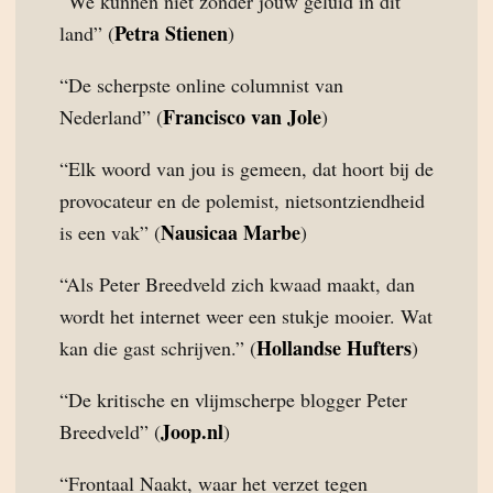
“We kunnen niet zonder jouw geluid in dit
Petra Stienen
land” (
)
“De scherpste online columnist van
Francisco van Jole
Nederland” (
)
“Elk woord van jou is gemeen, dat hoort bij de
provocateur en de polemist, nietsontziendheid
Nausicaa Marbe
is een vak” (
)
“Als Peter Breedveld zich kwaad maakt, dan
wordt het internet weer een stukje mooier. Wat
Hollandse Hufters
kan die gast schrijven.” (
)
“De kritische en vlijmscherpe blogger Peter
Joop.nl
Breedveld” (
)
“Frontaal Naakt, waar het verzet tegen