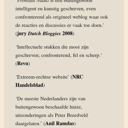
‘
Frontaal Naakt
is een buitengewoon
intelligent en kunstig geschreven, even
confronterend als origineel weblog waar ook
de reacties en discussies er vaak toe doen.’
jury
2008
(
Dutch Bloggies
)
‘Intellectuele stukken die mooi zijn
geschreven; confronterend, fel en scherp.’
Revu
(
)
NRC
‘Extreem-rechtse website’ (
Handelsblad
)
‘De meeste Nederlanders zijn van
buitengewoon beschaafde huize,
uitzonderingen als Peter Breedveld
Anil Ramdas
daargelaten.’ (
)