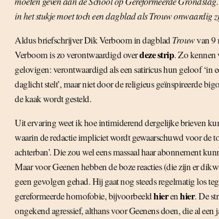
moeten geven aan de School op Gereformeerde Grondslag. D
in het stukje moet toch een dagblad als Trouw onwaardig zi
Aldus briefschrijver Dik Verboom in dagblad
Trouw
van 9 
deze strip
Verboom is zo verontwaardigd over
. Zo kennen
gelovigen: verontwaardigd als een satiricus hun geloof ‘in
daglicht stelt’, maar niet door de religieus geïnspireerde bigo
de kaak wordt gesteld.
Uit ervaring weet ik hoe intimiderend dergelijke brieven ku
waarin de redactie impliciet wordt gewaarschuwd voor de t
achterban’. Die zou wel eens massaal haar abonnement ku
Maar voor Geenen hebben de boze reacties (die zijn er dikwij
geen gevolgen gehad. Hij gaat nog steeds regelmatig los te
hier
hier
gereformeerde homofobie, bijvoorbeeld
en
. De str
ongekend agressief, althans voor Geenens doen, die al een j