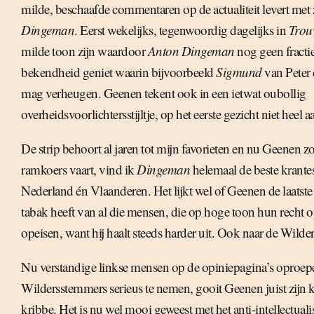
milde, beschaafde commentaren op de actualiteit levert met z
Dingeman
. Eerst wekelijks, tegenwoordig dagelijks in
Tro
milde toon zijn waardoor
Anton Dingeman
nog geen fracti
bekendheid geniet waarin bijvoorbeeld
Sigmund
van Peter 
mag verheugen. Geenen tekent ook in een ietwat oubollig
overheidsvoorlichtersstijltje, op het eerste gezicht niet heel a
De strip behoort al jaren tot mijn favorieten en nu Geenen zo
ramkoers vaart, vind ik
Dingeman
helemaal de beste krante
Nederland én Vlaanderen. Het lijkt wel of Geenen de laatste t
tabak heeft van al die mensen, die op hoge toon hun recht o
opeisen, want hij haalt steeds harder uit. Ook naar de Wild
Nu verstandige linkse mensen op de opiniepagina’s oproep
Wildersstemmers serieus te nemen, gooit Geenen juist zijn 
kribbe. Het is nu wel mooi geweest met het anti-intellectuali