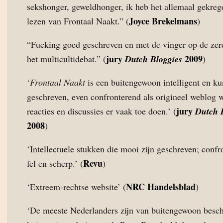
sekshonger, geweldhonger, ik heb het allemaal gekreg
Joyce Brekelmans
lezen van Frontaal Naakt.” (
)
“Fucking goed geschreven en met de vinger op de zer
jury
2009
het multicultidebat.” (
Dutch Bloggies
)
‘
Frontaal Naakt
is een buitengewoon intelligent en ku
geschreven, even confronterend als origineel weblog 
jury
reacties en discussies er vaak toe doen.’ (
Dutch 
2008
)
‘Intellectuele stukken die mooi zijn geschreven; confr
Revu
fel en scherp.’ (
)
NRC Handelsblad
‘Extreem-rechtse website’ (
)
‘De meeste Nederlanders zijn van buitengewoon besc