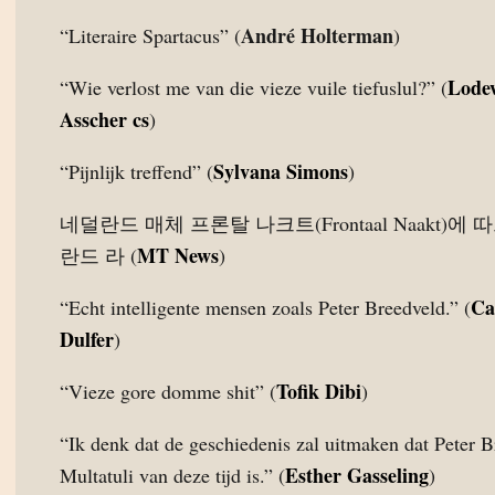
André Holterman
“Literaire Spartacus” (
)
Lode
“Wie verlost me van die vieze vuile tiefuslul?” (
Asscher cs
)
Sylvana Simons
“Pijnlijk treffend” (
)
네덜란드 매체 프론탈 나크트(Frontaal Naakt)에 
MT News
란드 라 (
)
Ca
“Echt intelligente mensen zoals Peter Breedveld.” (
Dulfer
)
Tofik Dibi
“Vieze gore domme shit” (
)
“Ik denk dat de geschiedenis zal uitmaken dat Peter 
Esther Gasseling
Multatuli van deze tijd is.” (
)