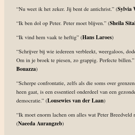
Sylvia
“Nu weet ik het zeker. Jij bent de antichrist.” (
Sheila Sita
“Ik ben dol op Peter. Peter moet blijven.” (
Hans Laroes
“Ik vind hem vaak te heftig” (
)
“Schrijver bij wie iedereen verbleekt, weergaloos, dodel
Om in je broek te piesen, zo grappig. Perfecte billen.”
Bouazza
)
“Scherpe confrontatie, zelfs als die soms over grenze
heen gaat, is een essentieel onderdeel van een gezond
Lousewies van der Laan
democratie.” (
)
“Ik moet enorm lachen om alles wat Peter Breedveld r
Naeeda Aurangzeb
(
)