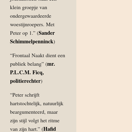
klein groepje van
ondergewaardeerde
woestijnroepers. Met
Sander
Peter op 1.” (
Schimmelpenninck
)
“Frontaal Naakt dient een
mr.
publiek belang” (
P.L.C.M. Ficq,
politierechter
)
“Peter schrijft
hartstochtelijk, natuurlijk
beargumenteerd, maar
zijn stijl volgt het ritme
Hafid
van zijn hart.” (