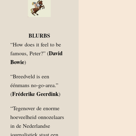
BLURBS
“How does it feel to be
David
famous, Peter?” (
Bowie
)
“Breedveld is een
éénmans no-go-area.”
Fréderike Geerdink
(
)
“Tegenover de enorme
hoeveelheid onnozelaars
in de Nederlandse
journalistiek staat een