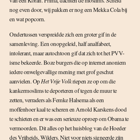
van een Koran. Prima, dachten de moslims. Scheld
nog even door, wij pakken er nog een Mekka Cola bij
en wat popcorn.
Ondertussen verspreidde zich een groter gif in de
samenleving. Een onopgeleid, half analfabeet,
intolerant, maar autochtoon gif dat zich tot het PVV-
isme bekeerde. Boze burgers die op internet anoniem
iedere onwelgevallige mening met grof geschut
aanvielen. Op
Het Vrije Volk
riepen ze op om die
kankermoslims te deporteren of tegen de muur te
zetten, verraders als Femke Halsema als een
moffenhoer kaal te scheren en Arnold Karskens dood
te schieten en er was een serieuze oproep om Obama te
vermoorden. Dit alles op het huisblog van de Hoeder
des Vrijheids, Wilders. Niet voor niets signeerde zijn