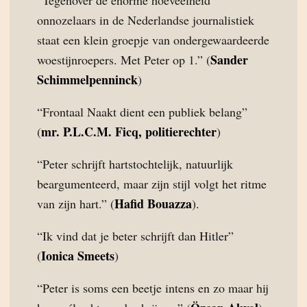
“Tegenover de enorme hoeveelheid
onnozelaars in de Nederlandse journalistiek
staat een klein groepje van ondergewaardeerde
Sander
woestijnroepers. Met Peter op 1.” (
Schimmelpenninck
)
“Frontaal Naakt dient een publiek belang”
mr. P.L.C.M. Ficq, politierechter
(
)
“Peter schrijft hartstochtelijk, natuurlijk
beargumenteerd, maar zijn stijl volgt het ritme
Hafid Bouazza
van zijn hart.” (
).
“Ik vind dat je beter schrijft dan Hitler”
Ionica Smeets
(
)
“Peter is soms een beetje intens en zo maar hij