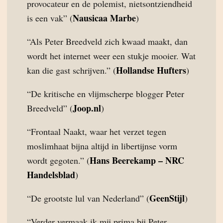
provocateur en de polemist, nietsontziendheid
Nausicaa Marbe
is een vak” (
)
“Als Peter Breedveld zich kwaad maakt, dan
wordt het internet weer een stukje mooier. Wat
Hollandse Hufters
kan die gast schrijven.” (
)
“De kritische en vlijmscherpe blogger Peter
Joop.nl
Breedveld” (
)
“Frontaal Naakt, waar het verzet tegen
moslimhaat bijna altijd in libertijnse vorm
Hans Beerekamp – NRC
wordt gegoten.” (
Handelsblad
)
GeenStijl
“De grootste lul van Nederland” (
)
“Verder vermaak ik mij prima bij Peter