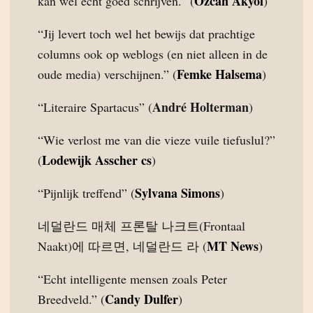
Özcan Akyol
kan wél echt goed schrijven.” (
)
“Jij levert toch wel het bewijs dat prachtige
columns ook op weblogs (en niet alleen in de
Femke Halsema
oude media) verschijnen.” (
)
André Holterman
“Literaire Spartacus” (
)
“Wie verlost me van die vieze vuile tiefuslul?”
Lodewijk Asscher cs
(
)
Sylvana Simons
“Pijnlijk treffend” (
)
네덜란드 매체 프론탈 나크트(Frontaal
MT News
Naakt)에 따르면, 네덜란드 라 (
)
“Echt intelligente mensen zoals Peter
Candy Dulfer
Breedveld.” (
)