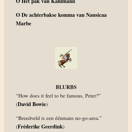
O
Het pak van Kahlmann
O
De achterbakse komma van Nausicaa
Marbe
BLURBS
“How does it feel to be famous, Peter?”
David Bowie
(
)
“Breedveld is een éénmans no-go-area.”
Fréderike Geerdink
(
)