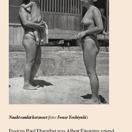
Naakt omdat het moet
(foto:
Iwase Yoshiyuki
)
Fysicus Paul Ehrenfest was Albert Einsteins vriend.