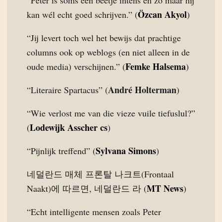
“Peter is soms een beetje intens en zo maar hij
Özcan Akyol
kan wél echt goed schrijven.” (
)
“Jij levert toch wel het bewijs dat prachtige
columns ook op weblogs (en niet alleen in de
Femke Halsema
oude media) verschijnen.” (
)
André Holterman
“Literaire Spartacus” (
)
“Wie verlost me van die vieze vuile tiefuslul?”
Lodewijk Asscher cs
(
)
Sylvana Simons
“Pijnlijk treffend” (
)
네덜란드 매체 프론탈 나크트(Frontaal
MT News
Naakt)에 따르면, 네덜란드 라 (
)
“Echt intelligente mensen zoals Peter