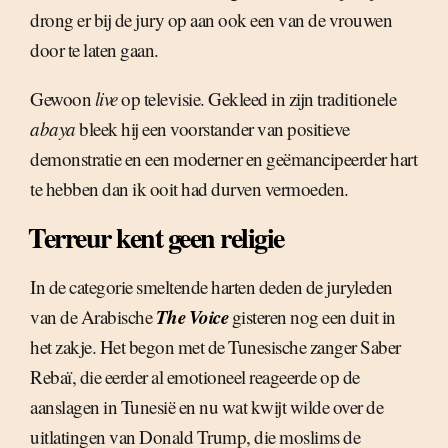
drong er bij de jury op aan ook een van de vrouwen
door te laten gaan.
Gewoon
live
op televisie. Gekleed in zijn traditionele
abaya
bleek hij een voorstander van positieve
demonstratie en een moderner en geëmancipeerder hart
te hebben dan ik ooit had durven vermoeden.
Terreur kent geen religie
In de categorie smeltende harten deden de juryleden
The Voice
van de Arabische
gisteren nog een duit in
het zakje. Het begon met de Tunesische zanger Saber
Rebaï, die eerder al emotioneel reageerde op de
aanslagen in Tunesië en nu wat kwijt wilde over de
uitlatingen van Donald Trump, die moslims de