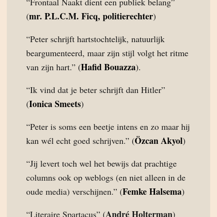
“Frontaal Naakt dient een publiek belang”
mr. P.L.C.M. Ficq, politierechter
(
)
“Peter schrijft hartstochtelijk, natuurlijk
beargumenteerd, maar zijn stijl volgt het ritme
Hafid Bouazza
van zijn hart.” (
).
“Ik vind dat je beter schrijft dan Hitler”
Ionica Smeets
(
)
“Peter is soms een beetje intens en zo maar hij
Özcan Akyol
kan wél echt goed schrijven.” (
)
“Jij levert toch wel het bewijs dat prachtige
columns ook op weblogs (en niet alleen in de
Femke Halsema
oude media) verschijnen.” (
)
André Holterman
“Literaire Spartacus” (
)