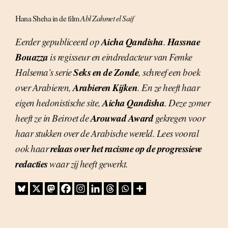
Hana Sheha in de film
Abl Zahmet el Saif
Aicha Qandisha
Hassnae
Eerder gepubliceerd op
.
Bouazza
is regisseur en eindredacteur van Femke
Seks en de Zonde
Halsema’s serie
, schreef een boek
Arabieren Kijken
over Arabieren,
. En ze heeft haar
Aicha Qandisha
eigen hedonistische site,
. Deze zomer
Arouwad Award
heeft ze in Beiroet de
gekregen voor
haar stukken over de Arabische wereld. Lees vooral
relaas over het racisme op de progressieve
ook haar
redacties
waar zij heeft gewerkt.