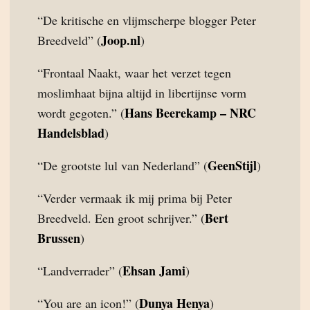
“De kritische en vlijmscherpe blogger Peter
Joop.nl
Breedveld” (
)
“Frontaal Naakt, waar het verzet tegen
moslimhaat bijna altijd in libertijnse vorm
Hans Beerekamp – NRC
wordt gegoten.” (
Handelsblad
)
GeenStijl
“De grootste lul van Nederland” (
)
“Verder vermaak ik mij prima bij Peter
Bert
Breedveld. Een groot schrijver.” (
Brussen
)
Ehsan Jami
“Landverrader” (
)
Dunya Henya
“You are an icon!” (
)