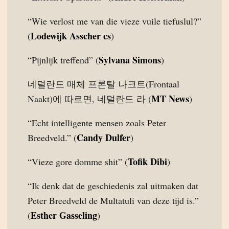
“Wie verlost me van die vieze vuile tiefuslul?”
Lodewijk Asscher cs
(
)
Sylvana Simons
“Pijnlijk treffend” (
)
네덜란드 매체 프론탈 나크트(Frontaal
MT News
Naakt)에 따르면, 네덜란드 라 (
)
“Echt intelligente mensen zoals Peter
Candy Dulfer
Breedveld.” (
)
Tofik Dibi
“Vieze gore domme shit” (
)
“Ik denk dat de geschiedenis zal uitmaken dat
Peter Breedveld de Multatuli van deze tijd is.”
Esther Gasseling
(
)