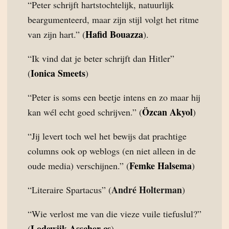
“Peter schrijft hartstochtelijk, natuurlijk
beargumenteerd, maar zijn stijl volgt het ritme
Hafid Bouazza
van zijn hart.” (
).
“Ik vind dat je beter schrijft dan Hitler”
Ionica Smeets
(
)
“Peter is soms een beetje intens en zo maar hij
Özcan Akyol
kan wél echt goed schrijven.” (
)
“Jij levert toch wel het bewijs dat prachtige
columns ook op weblogs (en niet alleen in de
Femke Halsema
oude media) verschijnen.” (
)
André Holterman
“Literaire Spartacus” (
)
“Wie verlost me van die vieze vuile tiefuslul?”
Lodewijk Asscher cs
(
)