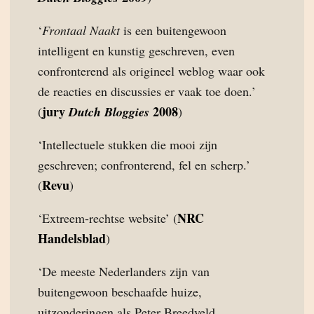
‘
Frontaal Naakt
is een buitengewoon
intelligent en kunstig geschreven, even
confronterend als origineel weblog waar ook
de reacties en discussies er vaak toe doen.’
jury
2008
(
Dutch Bloggies
)
‘Intellectuele stukken die mooi zijn
geschreven; confronterend, fel en scherp.’
Revu
(
)
NRC
‘Extreem-rechtse website’ (
Handelsblad
)
‘De meeste Nederlanders zijn van
buitengewoon beschaafde huize,
uitzonderingen als Peter Breedveld