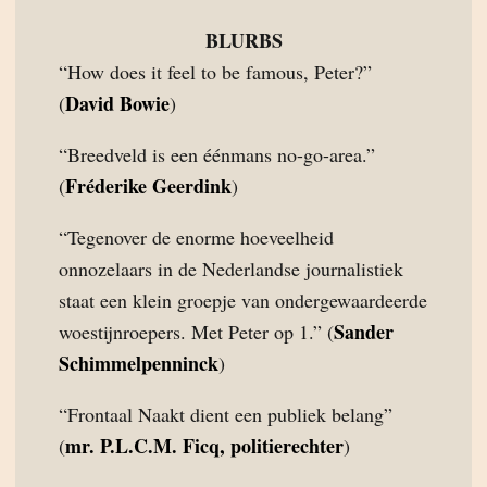
BLURBS
“How does it feel to be famous, Peter?”
David Bowie
(
)
“Breedveld is een éénmans no-go-area.”
Fréderike Geerdink
(
)
“Tegenover de enorme hoeveelheid
onnozelaars in de Nederlandse journalistiek
staat een klein groepje van ondergewaardeerde
Sander
woestijnroepers. Met Peter op 1.” (
Schimmelpenninck
)
“Frontaal Naakt dient een publiek belang”
mr. P.L.C.M. Ficq, politierechter
(
)