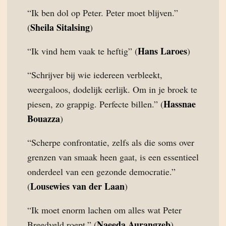
“Ik ben dol op Peter. Peter moet blijven.”
Sheila Sitalsing
(
)
Hans Laroes
“Ik vind hem vaak te heftig” (
)
“Schrijver bij wie iedereen verbleekt,
weergaloos, dodelijk eerlijk. Om in je broek te
Hassnae
piesen, zo grappig. Perfecte billen.” (
Bouazza
)
“Scherpe confrontatie, zelfs als die soms over
grenzen van smaak heen gaat, is een essentieel
onderdeel van een gezonde democratie.”
Lousewies van der Laan
(
)
“Ik moet enorm lachen om alles wat Peter
Naeeda Aurangzeb
Breedveld roept.” (
)