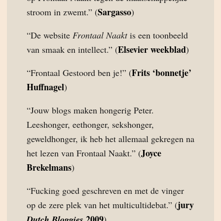
Sargasso
stroom in zwemt.” (
)
“De website
Frontaal Naakt
is een toonbeeld
Elsevier weekblad
van smaak en intellect.” (
)
Frits ‘bonnetje’
“Frontaal Gestoord ben je!” (
Huffnagel
)
“Jouw blogs maken hongerig Peter.
Leeshonger, eethonger, sekshonger,
geweldhonger, ik heb het allemaal gekregen na
Joyce
het lezen van Frontaal Naakt.” (
Brekelmans
)
“Fucking goed geschreven en met de vinger
jury
op de zere plek van het multicultidebat.” (
2009
Dutch Bloggies
)