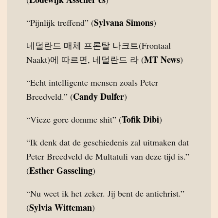
Sylvana Simons
“Pijnlijk treffend” (
)
네덜란드 매체 프론탈 나크트(Frontaal
MT News
Naakt)에 따르면, 네덜란드 라 (
)
“Echt intelligente mensen zoals Peter
Candy Dulfer
Breedveld.” (
)
Tofik Dibi
“Vieze gore domme shit” (
)
“Ik denk dat de geschiedenis zal uitmaken dat
Peter Breedveld de Multatuli van deze tijd is.”
Esther Gasseling
(
)
“Nu weet ik het zeker. Jij bent de antichrist.”
Sylvia Witteman
(
)