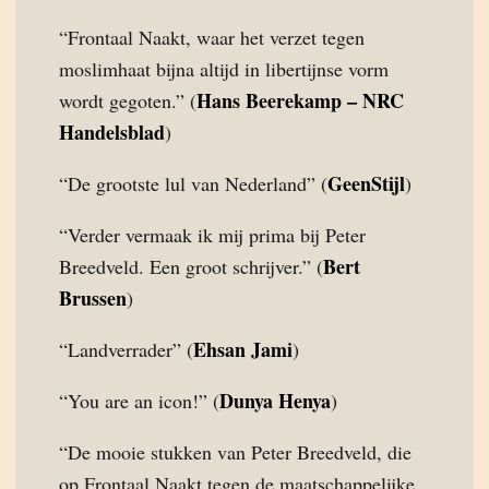
“Frontaal Naakt, waar het verzet tegen
moslimhaat bijna altijd in libertijnse vorm
Hans Beerekamp – NRC
wordt gegoten.” (
Handelsblad
)
GeenStijl
“De grootste lul van Nederland” (
)
“Verder vermaak ik mij prima bij Peter
Bert
Breedveld. Een groot schrijver.” (
Brussen
)
Ehsan Jami
“Landverrader” (
)
Dunya Henya
“You are an icon!” (
)
“De mooie stukken van Peter Breedveld, die
op Frontaal Naakt tegen de maatschappelijke