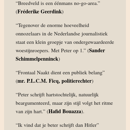
“Breedveld is een éénmans no-go-area.”
Fréderike Geerdink
(
)
“Tegenover de enorme hoeveelheid
onnozelaars in de Nederlandse journalistiek
staat een klein groepje van ondergewaardeerde
Sander
woestijnroepers. Met Peter op 1.” (
Schimmelpenninck
)
“Frontaal Naakt dient een publiek belang”
mr. P.L.C.M. Ficq, politierechter
(
)
“Peter schrijft hartstochtelijk, natuurlijk
beargumenteerd, maar zijn stijl volgt het ritme
Hafid Bouazza
van zijn hart.” (
).
“Ik vind dat je beter schrijft dan Hitler”