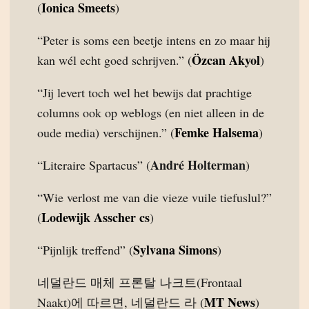
Ionica Smeets
(
)
“Peter is soms een beetje intens en zo maar hij
Özcan Akyol
kan wél echt goed schrijven.” (
)
“Jij levert toch wel het bewijs dat prachtige
columns ook op weblogs (en niet alleen in de
Femke Halsema
oude media) verschijnen.” (
)
André Holterman
“Literaire Spartacus” (
)
“Wie verlost me van die vieze vuile tiefuslul?”
Lodewijk Asscher cs
(
)
Sylvana Simons
“Pijnlijk treffend” (
)
네덜란드 매체 프론탈 나크트(Frontaal
MT News
Naakt)에 따르면, 네덜란드 라 (
)