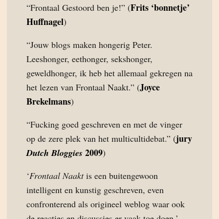
Frits ‘bonnetje’
“Frontaal Gestoord ben je!” (
Huffnagel
)
“Jouw blogs maken hongerig Peter.
Leeshonger, eethonger, sekshonger,
geweldhonger, ik heb het allemaal gekregen na
Joyce
het lezen van Frontaal Naakt.” (
Brekelmans
)
“Fucking goed geschreven en met de vinger
jury
op de zere plek van het multicultidebat.” (
2009
Dutch Bloggies
)
‘
Frontaal Naakt
is een buitengewoon
intelligent en kunstig geschreven, even
confronterend als origineel weblog waar ook
de reacties en discussies er vaak toe doen.’