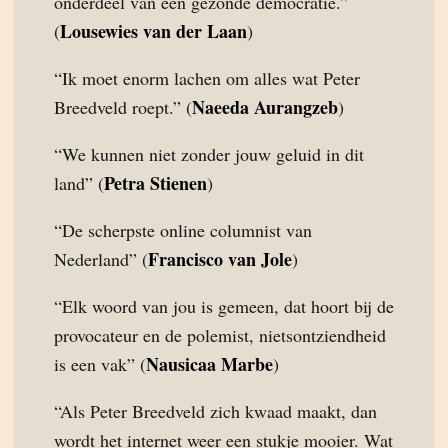
onderdeel van een gezonde democratie.”
Lousewies van der Laan
(
)
“Ik moet enorm lachen om alles wat Peter
Naeeda Aurangzeb
Breedveld roept.” (
)
“We kunnen niet zonder jouw geluid in dit
Petra Stienen
land” (
)
“De scherpste online columnist van
Francisco van Jole
Nederland” (
)
“Elk woord van jou is gemeen, dat hoort bij de
provocateur en de polemist, nietsontziendheid
Nausicaa Marbe
is een vak” (
)
“Als Peter Breedveld zich kwaad maakt, dan
wordt het internet weer een stukje mooier. Wat