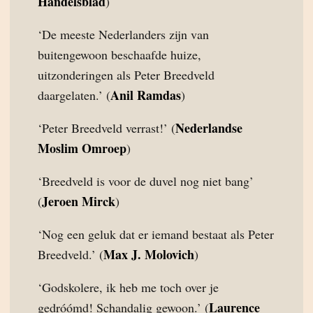
Handelsblad
)
‘De meeste Nederlanders zijn van
buitengewoon beschaafde huize,
uitzonderingen als Peter Breedveld
Anil Ramdas
daargelaten.’ (
)
Nederlandse
‘Peter Breedveld verrast!’ (
Moslim Omroep
)
‘Breedveld is voor de duvel nog niet bang’
Jeroen Mirck
(
)
‘Nog een geluk dat er iemand bestaat als Peter
Max J. Molovich
Breedveld.’ (
)
‘Godskolere, ik heb me toch over je
Laurence
gedróómd! Schandalig gewoon.’ (