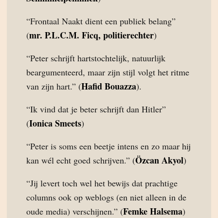
“Frontaal Naakt dient een publiek belang”
mr. P.L.C.M. Ficq, politierechter
(
)
“Peter schrijft hartstochtelijk, natuurlijk
beargumenteerd, maar zijn stijl volgt het ritme
Hafid Bouazza
van zijn hart.” (
).
“Ik vind dat je beter schrijft dan Hitler”
Ionica Smeets
(
)
“Peter is soms een beetje intens en zo maar hij
Özcan Akyol
kan wél echt goed schrijven.” (
)
“Jij levert toch wel het bewijs dat prachtige
columns ook op weblogs (en niet alleen in de
Femke Halsema
oude media) verschijnen.” (
)