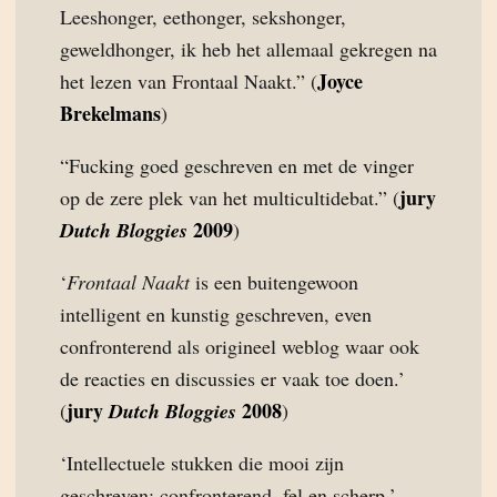
Leeshonger, eethonger, sekshonger,
geweldhonger, ik heb het allemaal gekregen na
Joyce
het lezen van Frontaal Naakt.” (
Brekelmans
)
“Fucking goed geschreven en met de vinger
jury
op de zere plek van het multicultidebat.” (
2009
Dutch Bloggies
)
‘
Frontaal Naakt
is een buitengewoon
intelligent en kunstig geschreven, even
confronterend als origineel weblog waar ook
de reacties en discussies er vaak toe doen.’
jury
2008
(
Dutch Bloggies
)
‘Intellectuele stukken die mooi zijn
geschreven; confronterend, fel en scherp.’