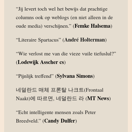
“Jij levert toch wel het bewijs dat prachtige
columns ook op weblogs (en niet alleen in de
Femke Halsema
oude media) verschijnen.” (
)
André Holterman
“Literaire Spartacus” (
)
“Wie verlost me van die vieze vuile tiefuslul?”
Lodewijk Asscher cs
(
)
Sylvana Simons
“Pijnlijk treffend” (
)
네덜란드 매체 프론탈 나크트(Frontaal
MT News
Naakt)에 따르면, 네덜란드 라 (
)
“Echt intelligente mensen zoals Peter
Candy Dulfer
Breedveld.” (
)