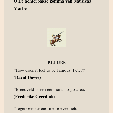
O
De achterbakse komma van Nausicaa
Marbe
BLURBS
“How does it feel to be famous, Peter?”
David Bowie
(
)
“Breedveld is een éénmans no-go-area.”
Fréderike Geerdink
(
)
“Tegenover de enorme hoeveelheid