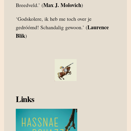
Max J. Molovich
Breedveld.’ (
)
‘Godskolere, ik heb me toch over je
Laurence
gedróómd! Schandalig gewoon.’ (
Blik
)
Links