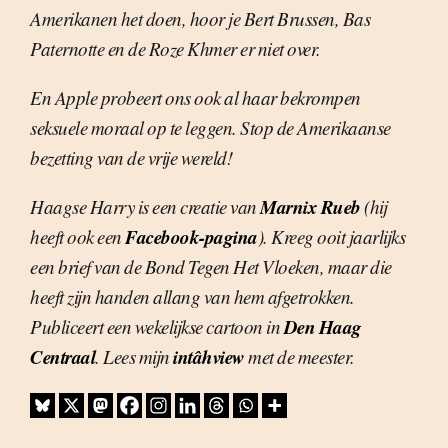
Amerikanen het doen, hoor je Bert Brussen, Bas
Paternotte en de Roze Khmer er niet over.
En Apple probeert ons ook al haar bekrompen
seksuele moraal op te leggen. Stop de Amerikaanse
bezetting van de vrije wereld!
Marnix Rueb
Haagse Harry is een creatie van
(hij
Facebook-pagina
heeft ook een
). Kreeg ooit jaarlijks
een brief van de Bond Tegen Het Vloeken, maar die
heeft zijn handen allang van hem afgetrokken.
Den Haag
Publiceert een wekelijkse cartoon in
Centraal
intâhview
. Lees mijn
met de meester.