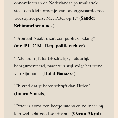
onnozelaars in de Nederlandse journalistiek
staat een klein groepje van ondergewaardeerde
Sander
woestijnroepers. Met Peter op 1.” (
Schimmelpenninck
)
“Frontaal Naakt dient een publiek belang”
mr. P.L.C.M. Ficq, politierechter
(
)
“Peter schrijft hartstochtelijk, natuurlijk
beargumenteerd, maar zijn stijl volgt het ritme
Hafid Bouazza
van zijn hart.” (
).
“Ik vind dat je beter schrijft dan Hitler”
Ionica Smeets
(
)
“Peter is soms een beetje intens en zo maar hij
Özcan Akyol
kan wél echt goed schrijven.” (
)