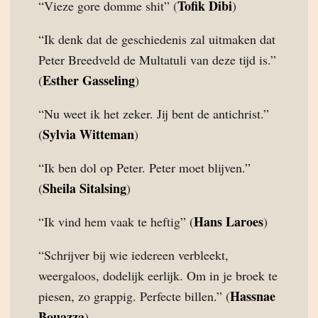
Tofik Dibi
“Vieze gore domme shit” (
)
“Ik denk dat de geschiedenis zal uitmaken dat
Peter Breedveld de Multatuli van deze tijd is.”
Esther Gasseling
(
)
“Nu weet ik het zeker. Jij bent de antichrist.”
Sylvia Witteman
(
)
“Ik ben dol op Peter. Peter moet blijven.”
Sheila Sitalsing
(
)
Hans Laroes
“Ik vind hem vaak te heftig” (
)
“Schrijver bij wie iedereen verbleekt,
weergaloos, dodelijk eerlijk. Om in je broek te
Hassnae
piesen, zo grappig. Perfecte billen.” (
Bouazza
)