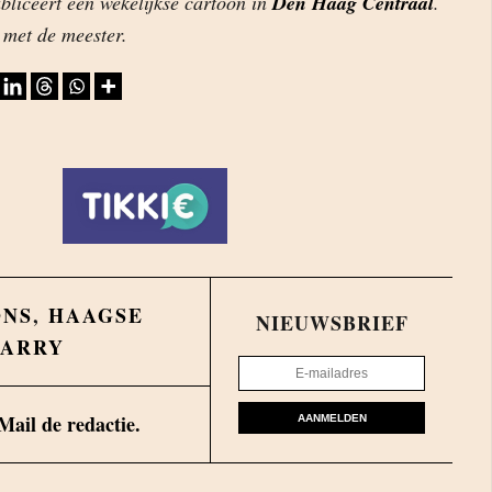
bliceert een wekelijkse cartoon in
Den Haag Centraal
.
met de meester.
ONS
,
HAAGSE
NIEUWSBRIEF
ARRY
Mail de redactie.
AANMELDEN