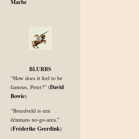
Marbe
BLURBS
“How does it feel to be
David
famous, Peter?” (
Bowie
)
“Breedveld is een
éénmans no-go-area.”
Fréderike Geerdink
(
)