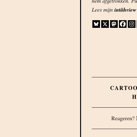
hem afgetrokken. Pu
Lees mijn
intâhview
CARTO
H
Reageren?