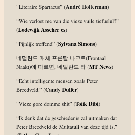
André Holterman
“Literaire Spartacus” (
)
“Wie verlost me van die vieze vuile tiefuslul?”
Lodewijk Asscher cs
(
)
Sylvana Simons
“Pijnlijk treffend” (
)
네덜란드 매체 프론탈 나크트(Frontaal
MT News
Naakt)에 따르면, 네덜란드 라 (
)
“Echt intelligente mensen zoals Peter
Candy Dulfer
Breedveld.” (
)
Tofik Dibi
“Vieze gore domme shit” (
)
“Ik denk dat de geschiedenis zal uitmaken dat
Peter Breedveld de Multatuli van deze tijd is.”