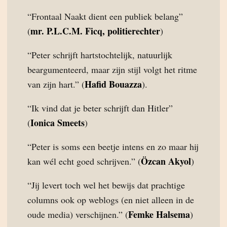
“Frontaal Naakt dient een publiek belang”
mr. P.L.C.M. Ficq, politierechter
(
)
“Peter schrijft hartstochtelijk, natuurlijk
beargumenteerd, maar zijn stijl volgt het ritme
Hafid Bouazza
van zijn hart.” (
).
“Ik vind dat je beter schrijft dan Hitler”
Ionica Smeets
(
)
“Peter is soms een beetje intens en zo maar hij
Özcan Akyol
kan wél echt goed schrijven.” (
)
“Jij levert toch wel het bewijs dat prachtige
columns ook op weblogs (en niet alleen in de
Femke Halsema
oude media) verschijnen.” (
)