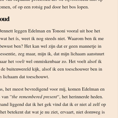
men, of op een rotsig pad door het bos lopen.
woud
Dennett leggen Edelman en Tononi vooral uit hoe het
 wat het ís, weet ik nog steeds niet. Waarom ben ik me
 bewust ben? Het kan wel zijn dat er geen mannetje in
 essentie, zeg maar, mijn ik, dat mijn lichaam aanstuurt
maar het
voelt
wel onmiskenbaar zo. Het voelt alsof ik
de buitenwereld kijk, alsof ik een toeschouwer ben in
en lichaam dat toeschouwt.
hans, het meest bevredigend voor mij, komen Edelman en
 van “
the remembered present
“, het herinnerde heden.
hand liggend dat ik het gek vind dat ik er niet al zelf op
t betekent dat wat je nu ziet, ervaart, niet domweg is