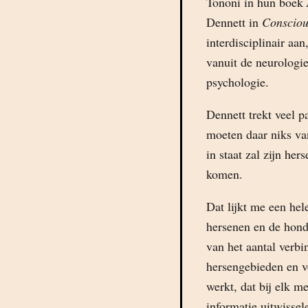
Tononi in hun boek
Dennett in
Consciou
interdisciplinair aa
vanuit de neurologie
psychologie.
Dennett trekt veel 
moeten daar niks va
in staat zal zijn her
komen.
Dat lijkt me een hel
hersenen en de hond
van het aantal verb
hersengebieden en vo
werkt, dat bij elk 
informatie uitwissel