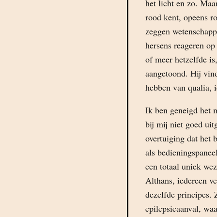
het licht en zo. Maar
rood kent, opeens 
zeggen wetenschappe
hersens reageren op 
of meer hetzelfde i
aangetoond. Hij vin
hebben van qualia, ie
Ik ben geneigd het 
bij mij niet goed ui
overtuiging dat het 
als bedieningspaneel
een totaal uniek weze
Althans, iedereen ve
dezelfde principes. Z
epilepsieaanval, waa