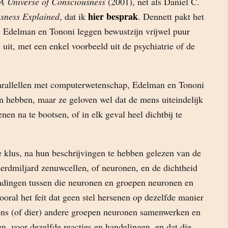
A Universe of Consciousness
(2001), net als Daniel C.
hier besprak
sness Explained
, dat ik
. Dennett pakt het
n, Edelman en Tononi leggen bewustzijn vrijwel puur
 uit, met een enkel voorbeeld uit de psychiatrie of de
parallellen met computerwetenschap, Edelman en Tononi
n hebben, maar ze geloven wel dat de mens uiteindelijk
senen na te bootsen, of in elk geval heel dichtbij te
e klus, na hun beschrijvingen te hebben gelezen van de
erdmiljard zenuwcellen, of neuronen, en de dichtheid
indingen tussen die neuronen en groepen neuronen en
oral het feit dat geen stel hersenen op dezelfde manier
mens (of dier) andere groepen neuronen samenwerken en
en, voor dezelfde reacties en handelingen, en dat die