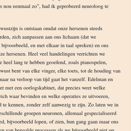
 is nou eenmaal zo”, had ik geprobeerd neuroloog te
wustzijn is ontstaan omdat onze hersenen steeds
rden, zich aanpassen aan ons lichaam (dat we
bijvoorbeeld, en met elkaar in taal spreken) en ons
ze hersenen. Heel veel handelingen verrichten we
e heel lang te hebben geoefend, zoals pianospelen,
bewust bent van elke vinger, elke toets, tot de houding van
maar na verloop van tijd gaat het vanzelf. Edelman en
et met een oorlogskabinet, dat precies weet welke
zich waar bevinden en welke operaties ze uitvoeren,
d te kennen, zonder zelf aanwezig te zijn. Zo laten we in
rschillende groepen neuronen, allemaal gespecialiseerd
ed, bijvoorbeeld lopen, of zien, hun gang gaan maar ons
n van bepaalde processen als we bijvoorbeeld niet op