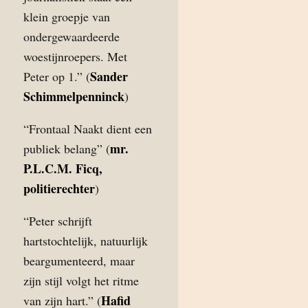
klein groepje van
ondergewaardeerde
woestijnroepers. Met
Sander
Peter op 1.” (
Schimmelpenninck
)
“Frontaal Naakt dient een
mr.
publiek belang” (
P.L.C.M. Ficq,
politierechter
)
“Peter schrijft
hartstochtelijk, natuurlijk
beargumenteerd, maar
zijn stijl volgt het ritme
Hafid
van zijn hart.” (