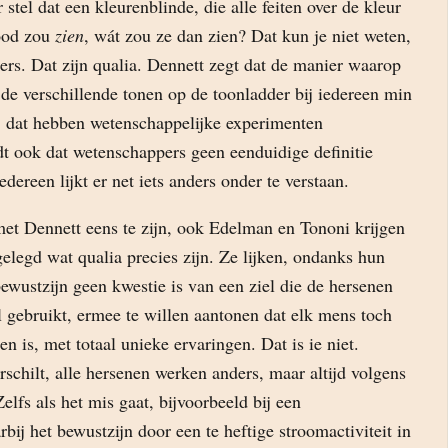
 stel dat een kleurenblinde, die alle feiten over de kleur
rood zou
zien
, wát zou ze dan zien? Dat kun je niet weten,
rs. Dat zijn qualia. Dennett zegt dat de manier waarop
de verschillende tonen op de toonladder bij iedereen min
s, dat hebben wetenschappelijke experimenten
dt ook dat wetenschappers geen eenduidige definitie
dereen lijkt er net iets anders onder te verstaan.
met Dennett eens te zijn, ook Edelman en Tononi krijgen
tgelegd wat qualia precies zijn. Ze lijken, ondanks hun
bewustzijn geen kwestie is van een ziel die de hersenen
 gebruikt, ermee te willen aantonen dat elk mens toch
n is, met totaal unieke ervaringen. Dat is ie niet.
rschilt, alle hersenen werken anders, maar altijd volgens
elfs als het mis gaat, bijvoorbeeld bij een
rbij het bewustzijn door een te heftige stroomactiviteit in