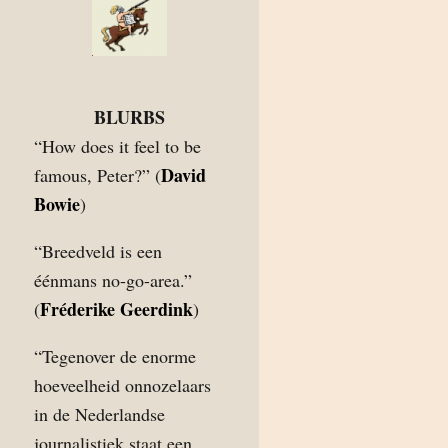
BLURBS
“How does it feel to be
David
famous, Peter?” (
Bowie
)
“Breedveld is een
éénmans no-go-area.”
Fréderike Geerdink
(
)
“Tegenover de enorme
hoeveelheid onnozelaars
in de Nederlandse
journalistiek staat een