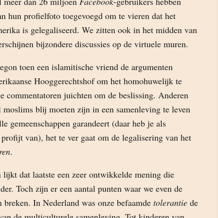
l meer dan 26 miljoen
Facebook
-gebruikers hebben
n hun profielfoto toegevoegd om te vieren dat het
rika is gelegaliseerd. We zitten ook in het midden van
rschijnen bijzondere discussies op de virtuele muren.
begon toen een islamitische vriend de argumenten
merikaanse Hooggerechtshof om het homohuwelijk te
e commentatoren juichten om de beslissing. Anderen
 moslims blij moeten zijn in een samenleving te leven
alle gemeenschappen garandeert (daar heb je als
profijt van), het te ver gaat om de legalisering van het
ren
.
lijkt dat laatste een zeer ontwikkelde mening die
der. Toch zijn er een aantal punten waar we even de
n breken. In Nederland was onze befaamde
tolerantie
de
van de multiculturele samenleving. Tot kinderen van