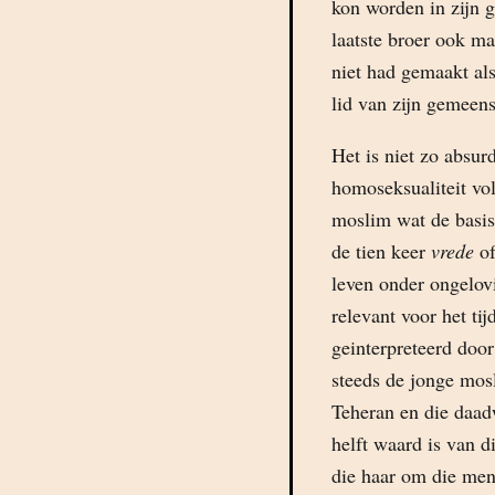
kon worden in zijn g
laatste broer ook maa
niet had gemaakt als
lid van zijn gemeen
Het is niet zo absu
homoseksualiteit vo
moslim wat de basis 
de tien keer
vrede
o
leven onder ongelov
relevant voor het t
geinterpreteerd door
steeds de jonge mos
Teheran en die daadw
helft waard is van 
die haar om die meni