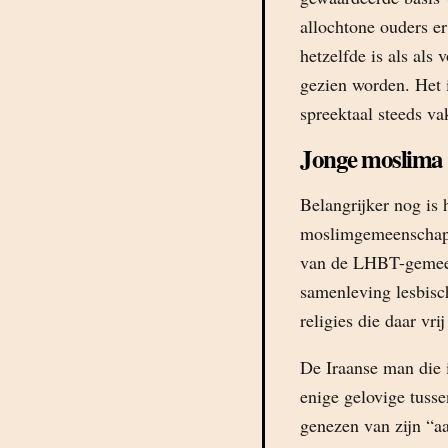
allochtone ouders e
hetzelfde is als als
gezien worden. Het i
spreektaal steeds va
Jonge moslima
Belangrijker nog is h
moslimgemeenschap (
van de LHBT-gemeens
samenleving lesbisch
religies die daar vrij
De Iraanse man die
enige gelovige tusse
genezen van zijn “a