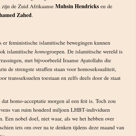
Muhsin Hendricks
 zijn de Zuid Afrikaanse
en de
hamed Zahed
.
 er feministische islamitische bewegingen kunnen
ook islamitische
homo
groepen. De islamitische wereld is
rrassingen, met bijvoorbeeld Iraanse Ayatollahs die
rin de strengste straffen staan voor homoseksualiteit,
oor transseksuelen toestaan en zelfs deels door de staat
ie dat homo-acceptatie morgen al een feit is. Toch zou
levens van ruim honderd miljoen LHBT-individuen
en. Een nobel doel, niet waar, als we het hebben over
schien iets om over na te denken tijdens deze maand van