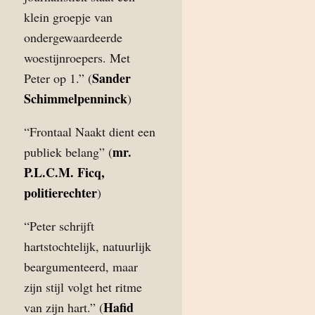
klein groepje van
ondergewaardeerde
woestijnroepers. Met
Sander
Peter op 1.” (
Schimmelpenninck
)
“Frontaal Naakt dient een
mr.
publiek belang” (
P.L.C.M. Ficq,
politierechter
)
“Peter schrijft
hartstochtelijk, natuurlijk
beargumenteerd, maar
zijn stijl volgt het ritme
Hafid
van zijn hart.” (