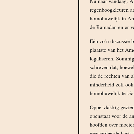
Nu naar vandaag. A
regenboogkleuren aa
homohuwelijk in Ame
de Ramadan en er ve
Eén zo’n discussie 
plaatste van het A
legaliseren. Sommig
schreven dat, hoewel
die de rechten van 
minderheid zelf ook 
homohuwelijk te
vie
Oppervlakkig gezien 
openstaat voor de an
hoofden over moete
gewaardeerde basis 