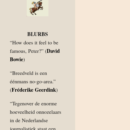
BLURBS
“How does it feel to be
David
famous, Peter?” (
Bowie
)
“Breedveld is een
éénmans no-go-area.”
Fréderike Geerdink
(
)
“Tegenover de enorme
hoeveelheid onnozelaars
in de Nederlandse
journalistiek staat een