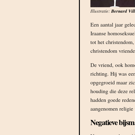
Illustratie:
Bernard Vil
Een aantal jaar gele
Iraanse homoseksuel
tot het christendom,
christendom vriende
De vriend, ook homo
richting. Hij was ee
opgegroeid maar zic
houding die deze rel
hadden goede redene
aangenomen religie 
Negatieve bijs