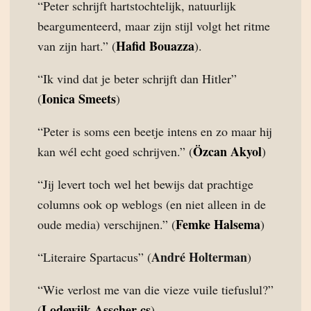
“Peter schrijft hartstochtelijk, natuurlijk
beargumenteerd, maar zijn stijl volgt het ritme
Hafid Bouazza
van zijn hart.” (
).
“Ik vind dat je beter schrijft dan Hitler”
Ionica Smeets
(
)
“Peter is soms een beetje intens en zo maar hij
Özcan Akyol
kan wél echt goed schrijven.” (
)
“Jij levert toch wel het bewijs dat prachtige
columns ook op weblogs (en niet alleen in de
Femke Halsema
oude media) verschijnen.” (
)
André Holterman
“Literaire Spartacus” (
)
“Wie verlost me van die vieze vuile tiefuslul?”
Lodewijk Asscher cs
(
)