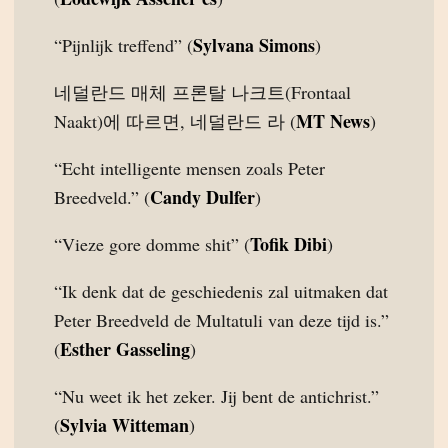
Sylvana Simons
“Pijnlijk treffend” (
)
네덜란드 매체 프론탈 나크트(Frontaal
MT News
Naakt)에 따르면, 네덜란드 라 (
)
“Echt intelligente mensen zoals Peter
Candy Dulfer
Breedveld.” (
)
Tofik Dibi
“Vieze gore domme shit” (
)
“Ik denk dat de geschiedenis zal uitmaken dat
Peter Breedveld de Multatuli van deze tijd is.”
Esther Gasseling
(
)
“Nu weet ik het zeker. Jij bent de antichrist.”
Sylvia Witteman
(
)