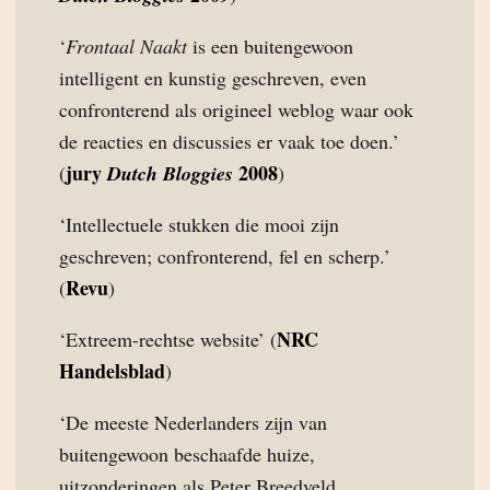
‘
Frontaal Naakt
is een buitengewoon
intelligent en kunstig geschreven, even
confronterend als origineel weblog waar ook
de reacties en discussies er vaak toe doen.’
jury
2008
(
Dutch Bloggies
)
‘Intellectuele stukken die mooi zijn
geschreven; confronterend, fel en scherp.’
Revu
(
)
NRC
‘Extreem-rechtse website’ (
Handelsblad
)
‘De meeste Nederlanders zijn van
buitengewoon beschaafde huize,
uitzonderingen als Peter Breedveld