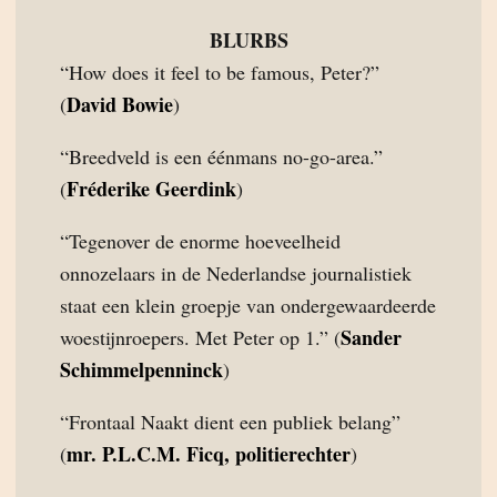
BLURBS
“How does it feel to be famous, Peter?”
David Bowie
(
)
“Breedveld is een éénmans no-go-area.”
Fréderike Geerdink
(
)
“Tegenover de enorme hoeveelheid
onnozelaars in de Nederlandse journalistiek
staat een klein groepje van ondergewaardeerde
Sander
woestijnroepers. Met Peter op 1.” (
Schimmelpenninck
)
“Frontaal Naakt dient een publiek belang”
mr. P.L.C.M. Ficq, politierechter
(
)