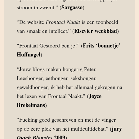
Sargasso
stroom in zwemt.” (
)
“De website
Frontaal Naakt
is een toonbeeld
Elsevier weekblad
van smaak en intellect.” (
)
Frits ‘bonnetje’
“Frontaal Gestoord ben je!” (
Huffnagel
)
“Jouw blogs maken hongerig Peter.
Leeshonger, eethonger, sekshonger,
geweldhonger, ik heb het allemaal gekregen na
Joyce
het lezen van Frontaal Naakt.” (
Brekelmans
)
“Fucking goed geschreven en met de vinger
jury
op de zere plek van het multicultidebat.” (
2009
Dutch Bloggies
)