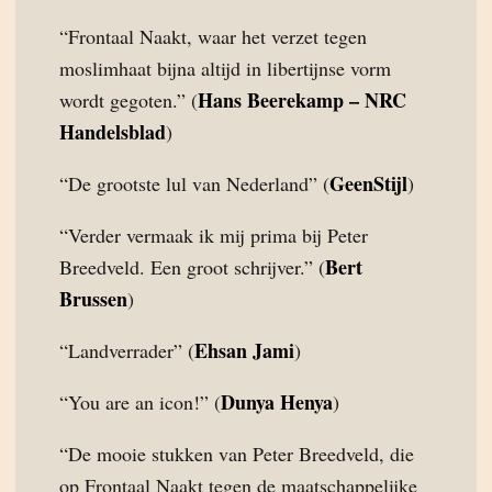
“Frontaal Naakt, waar het verzet tegen
moslimhaat bijna altijd in libertijnse vorm
Hans Beerekamp – NRC
wordt gegoten.” (
Handelsblad
)
GeenStijl
“De grootste lul van Nederland” (
)
“Verder vermaak ik mij prima bij Peter
Bert
Breedveld. Een groot schrijver.” (
Brussen
)
Ehsan Jami
“Landverrader” (
)
Dunya Henya
“You are an icon!” (
)
“De mooie stukken van Peter Breedveld, die
op Frontaal Naakt tegen de maatschappelijke