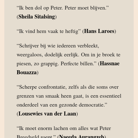
“Ik ben dol op Peter. Peter moet blijven.”
Sheila Sitalsing
(
)
Hans Laroes
“Ik vind hem vaak te heftig” (
)
“Schrijver bij wie iedereen verbleekt,
weergaloos, dodelijk eerlijk. Om in je broek te
Hassnae
piesen, zo grappig. Perfecte billen.” (
Bouazza
)
“Scherpe confrontatie, zelfs als die soms over
grenzen van smaak heen gaat, is een essentieel
onderdeel van een gezonde democratie.”
Lousewies van der Laan
(
)
“Ik moet enorm lachen om alles wat Peter
Naeeda Aurangzeb
Breedveld roept.” (
)