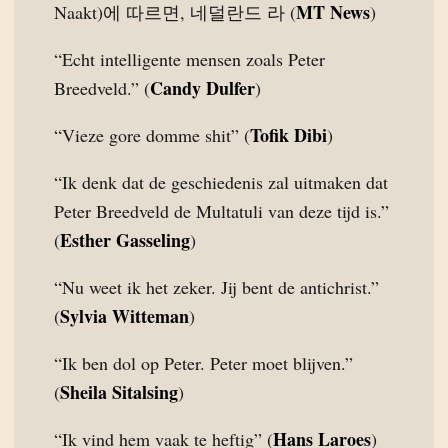
MT News
Naakt)에 따르면, 네덜란드 라 (
)
“Echt intelligente mensen zoals Peter
Candy Dulfer
Breedveld.” (
)
Tofik Dibi
“Vieze gore domme shit” (
)
“Ik denk dat de geschiedenis zal uitmaken dat
Peter Breedveld de Multatuli van deze tijd is.”
Esther Gasseling
(
)
“Nu weet ik het zeker. Jij bent de antichrist.”
Sylvia Witteman
(
)
“Ik ben dol op Peter. Peter moet blijven.”
Sheila Sitalsing
(
)
Hans Laroes
“Ik vind hem vaak te heftig” (
)