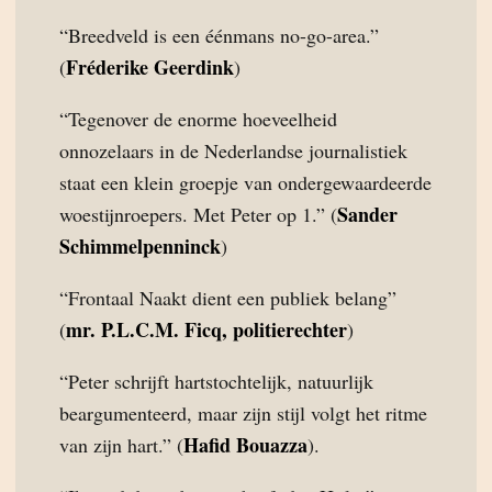
“Breedveld is een éénmans no-go-area.”
Fréderike Geerdink
(
)
“Tegenover de enorme hoeveelheid
onnozelaars in de Nederlandse journalistiek
staat een klein groepje van ondergewaardeerde
Sander
woestijnroepers. Met Peter op 1.” (
Schimmelpenninck
)
“Frontaal Naakt dient een publiek belang”
mr. P.L.C.M. Ficq, politierechter
(
)
“Peter schrijft hartstochtelijk, natuurlijk
beargumenteerd, maar zijn stijl volgt het ritme
Hafid Bouazza
van zijn hart.” (
).