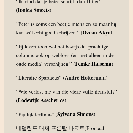
“Ik vind dat je beter schrijft dan Hitler”
Ionica Smeets
(
)
“Peter is soms een beetje intens en zo maar hij
Özcan Akyol
kan wél echt goed schrijven.” (
)
“Jij levert toch wel het bewijs dat prachtige
columns ook op weblogs (en niet alleen in de
Femke Halsema
oude media) verschijnen.” (
)
André Holterman
“Literaire Spartacus” (
)
“Wie verlost me van die vieze vuile tiefuslul?”
Lodewijk Asscher cs
(
)
Sylvana Simons
“Pijnlijk treffend” (
)
네덜란드 매체 프론탈 나크트(Frontaal