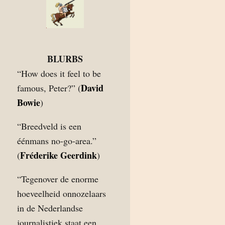
BLURBS
“How does it feel to be
David
famous, Peter?” (
Bowie
)
“Breedveld is een
éénmans no-go-area.”
Fréderike Geerdink
(
)
“Tegenover de enorme
hoeveelheid onnozelaars
in de Nederlandse
journalistiek staat een