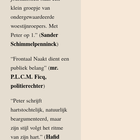
klein groepje van
ondergewaardeerde
woestijnroepers. Met
Sander
Peter op 1.” (
Schimmelpenninck
)
“Frontaal Naakt dient een
mr.
publiek belang” (
P.L.C.M. Ficq,
politierechter
)
“Peter schrijft
hartstochtelijk, natuurlijk
beargumenteerd, maar
zijn stijl volgt het ritme
Hafid
van zijn hart.” (