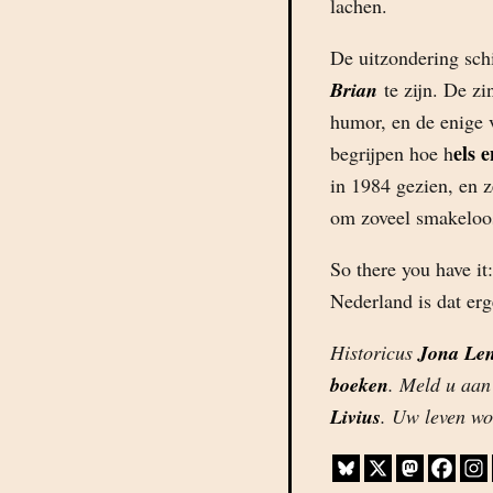
lachen.
De uitzondering schi
Brian
te zijn. De z
humor, en de enige 
els 
begrijpen hoe h
in 1984 gezien, en z
om zoveel smakeloo
So there you have it
Nederland is dat erg
Historicus
Jona Len
boeken
. Meld u aan
Livius
. Uw leven wor