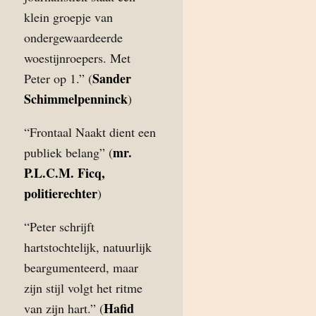
klein groepje van
ondergewaardeerde
woestijnroepers. Met
Sander
Peter op 1.” (
Schimmelpenninck
)
“Frontaal Naakt dient een
mr.
publiek belang” (
P.L.C.M. Ficq,
politierechter
)
“Peter schrijft
hartstochtelijk, natuurlijk
beargumenteerd, maar
zijn stijl volgt het ritme
Hafid
van zijn hart.” (