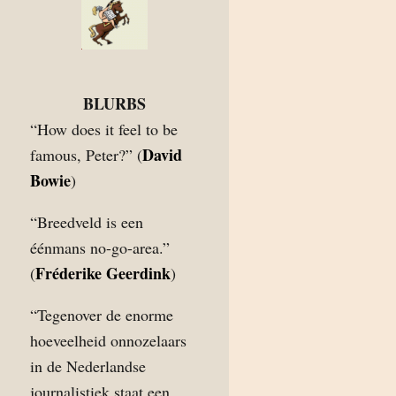
BLURBS
“How does it feel to be
David
famous, Peter?” (
Bowie
)
“Breedveld is een
éénmans no-go-area.”
Fréderike Geerdink
(
)
“Tegenover de enorme
hoeveelheid onnozelaars
in de Nederlandse
journalistiek staat een