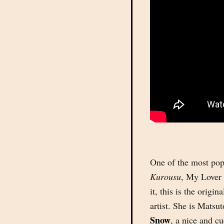
One of the most pop
Kurousu
, My Lover i
it, this is the origin
artist. She is Mats
Snow
, a nice and c