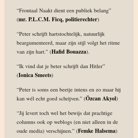
“Frontaal Naakt dient een publiek belang”
mr. P.L.C.M. Ficq, politierechter
(
)
“Peter schrijft hartstochtelijk, natuurlijk
beargumenteerd, maar zijn stijl volgt het ritme
Hafid Bouazza
van zijn hart.” (
).
“Ik vind dat je beter schrijft dan Hitler”
Ionica Smeets
(
)
“Peter is soms een beetje intens en zo maar hij
Özcan Akyol
kan wél echt goed schrijven.” (
)
“Jij levert toch wel het bewijs dat prachtige
columns ook op weblogs (en niet alleen in de
Femke Halsema
oude media) verschijnen.” (
)