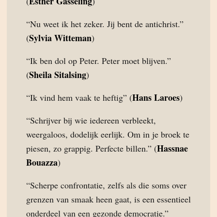
Esther Gasseling
(
)
“Nu weet ik het zeker. Jij bent de antichrist.”
Sylvia Witteman
(
)
“Ik ben dol op Peter. Peter moet blijven.”
Sheila Sitalsing
(
)
Hans Laroes
“Ik vind hem vaak te heftig” (
)
“Schrijver bij wie iedereen verbleekt,
weergaloos, dodelijk eerlijk. Om in je broek te
Hassnae
piesen, zo grappig. Perfecte billen.” (
Bouazza
)
“Scherpe confrontatie, zelfs als die soms over
grenzen van smaak heen gaat, is een essentieel
onderdeel van een gezonde democratie.”