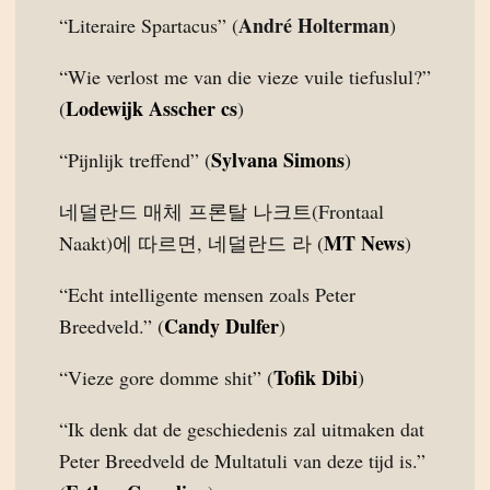
André Holterman
“Literaire Spartacus” (
)
“Wie verlost me van die vieze vuile tiefuslul?”
Lodewijk Asscher cs
(
)
Sylvana Simons
“Pijnlijk treffend” (
)
네덜란드 매체 프론탈 나크트(Frontaal
MT News
Naakt)에 따르면, 네덜란드 라 (
)
“Echt intelligente mensen zoals Peter
Candy Dulfer
Breedveld.” (
)
Tofik Dibi
“Vieze gore domme shit” (
)
“Ik denk dat de geschiedenis zal uitmaken dat
Peter Breedveld de Multatuli van deze tijd is.”