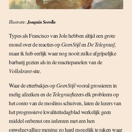
Illustratie:
Joaquín Sorolla
Types als Francisco van Jole hebben altijd een grote
mond over de reacties op
GeenStijl
en
De Telegraaf
,
maar ik heb eerlijk waar nog nooit zulke afgrijselijke
barbarij gezien als in de reactiepanelen van de
Volkskrant
-site.
Waar de etterbakjes op
GeenStijl
vooral grossieren in
melig afzeiken en de
Telegraaf
lezers elk probleem op
het conto van de moslims schuiven, laten de lezers van
het progressieve kwaliteitsdagblad werkelijk geen
middel onbenut om iedereen met een hen
onwelgevallige mening zo hard mogelijk te raken waar