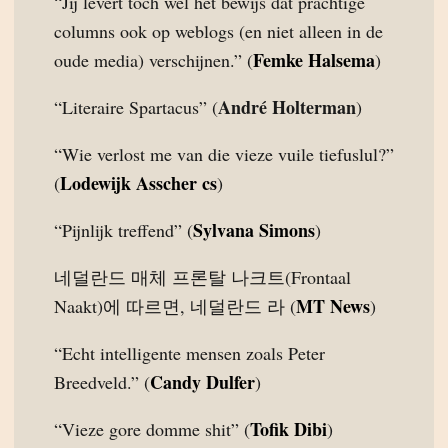
“Jij levert toch wel het bewijs dat prachtige
columns ook op weblogs (en niet alleen in de
Femke Halsema
oude media) verschijnen.” (
)
André Holterman
“Literaire Spartacus” (
)
“Wie verlost me van die vieze vuile tiefuslul?”
Lodewijk Asscher cs
(
)
Sylvana Simons
“Pijnlijk treffend” (
)
네덜란드 매체 프론탈 나크트(Frontaal
MT News
Naakt)에 따르면, 네덜란드 라 (
)
“Echt intelligente mensen zoals Peter
Candy Dulfer
Breedveld.” (
)
Tofik Dibi
“Vieze gore domme shit” (
)