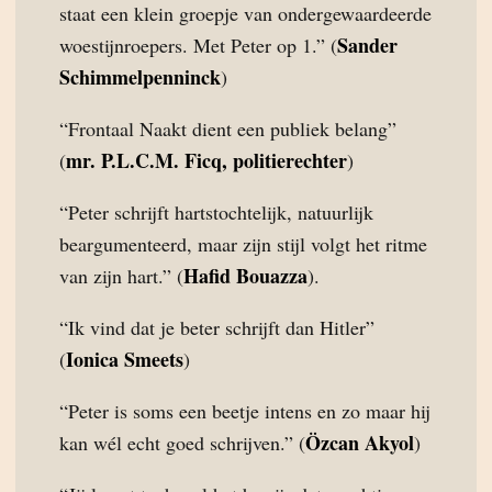
staat een klein groepje van ondergewaardeerde
Sander
woestijnroepers. Met Peter op 1.” (
Schimmelpenninck
)
“Frontaal Naakt dient een publiek belang”
mr. P.L.C.M. Ficq, politierechter
(
)
“Peter schrijft hartstochtelijk, natuurlijk
beargumenteerd, maar zijn stijl volgt het ritme
Hafid Bouazza
van zijn hart.” (
).
“Ik vind dat je beter schrijft dan Hitler”
Ionica Smeets
(
)
“Peter is soms een beetje intens en zo maar hij
Özcan Akyol
kan wél echt goed schrijven.” (
)