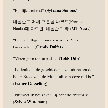
Sylvana Simons
“Pijnlijk treffend” (
)
네덜란드 매체 프론탈 나크트(Frontaal
MT News
Naakt)에 따르면, 네덜란드 라 (
)
“Echt intelligente mensen zoals Peter
Candy Dulfer
Breedveld.” (
)
Tofik Dibi
“Vieze gore domme shit” (
)
“Ik denk dat de geschiedenis zal uitmaken dat
Peter Breedveld de Multatuli van deze tijd is.”
Esther Gasseling
(
)
“Nu weet ik het zeker. Jij bent de antichrist.”
Sylvia Witteman
(
)