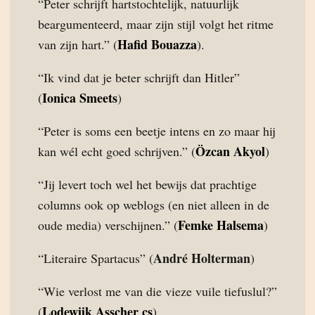
“Peter schrijft hartstochtelijk, natuurlijk
beargumenteerd, maar zijn stijl volgt het ritme
Hafid Bouazza
van zijn hart.” (
).
“Ik vind dat je beter schrijft dan Hitler”
Ionica Smeets
(
)
“Peter is soms een beetje intens en zo maar hij
Özcan Akyol
kan wél echt goed schrijven.” (
)
“Jij levert toch wel het bewijs dat prachtige
columns ook op weblogs (en niet alleen in de
Femke Halsema
oude media) verschijnen.” (
)
André Holterman
“Literaire Spartacus” (
)
“Wie verlost me van die vieze vuile tiefuslul?”
Lodewijk Asscher cs
(
)