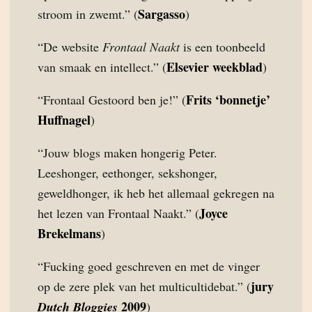
Sargasso
stroom in zwemt.” (
)
“De website
Frontaal Naakt
is een toonbeeld
Elsevier weekblad
van smaak en intellect.” (
)
Frits ‘bonnetje’
“Frontaal Gestoord ben je!” (
Huffnagel
)
“Jouw blogs maken hongerig Peter.
Leeshonger, eethonger, sekshonger,
geweldhonger, ik heb het allemaal gekregen na
Joyce
het lezen van Frontaal Naakt.” (
Brekelmans
)
“Fucking goed geschreven en met de vinger
jury
op de zere plek van het multicultidebat.” (
2009
Dutch Bloggies
)