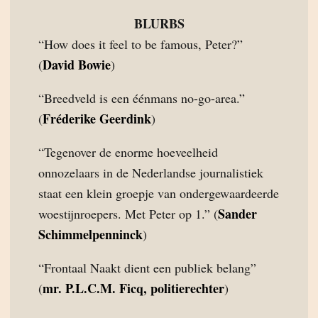
BLURBS
“How does it feel to be famous, Peter?”
David Bowie
(
)
“Breedveld is een éénmans no-go-area.”
Fréderike Geerdink
(
)
“Tegenover de enorme hoeveelheid
onnozelaars in de Nederlandse journalistiek
staat een klein groepje van ondergewaardeerde
Sander
woestijnroepers. Met Peter op 1.” (
Schimmelpenninck
)
“Frontaal Naakt dient een publiek belang”
mr. P.L.C.M. Ficq, politierechter
(
)