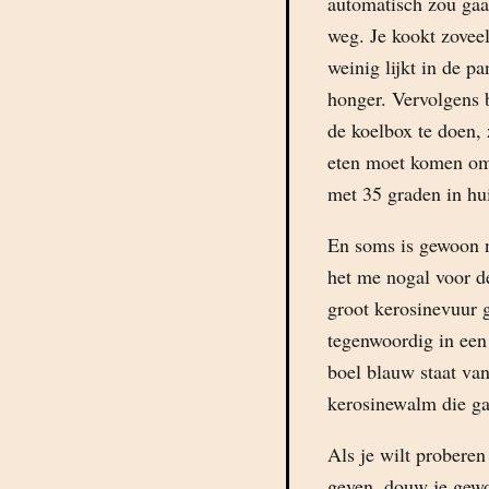
automatisch zou gaan
weg. Je kookt zoveel
weinig lijkt in de pa
honger. Vervolgens b
de koelbox te doen, 
eten moet komen omd
met 35 graden in hui
En soms is gewoon n
het me nogal voor de
groot kerosinevuur 
tegenwoordig in een 
boel blauw staat van
kerosinewalm die ga
Als je wilt proberen
geven, douw je gewo