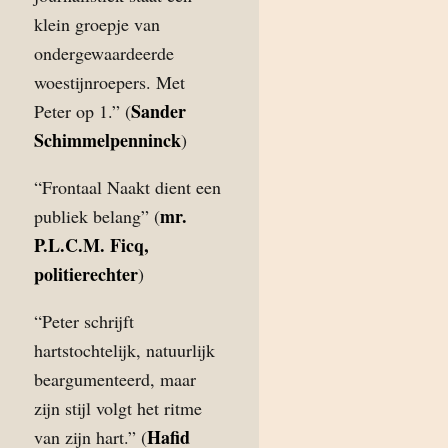
klein groepje van
ondergewaardeerde
woestijnroepers. Met
Sander
Peter op 1.” (
Schimmelpenninck
)
“Frontaal Naakt dient een
mr.
publiek belang” (
P.L.C.M. Ficq,
politierechter
)
“Peter schrijft
hartstochtelijk, natuurlijk
beargumenteerd, maar
zijn stijl volgt het ritme
Hafid
van zijn hart.” (