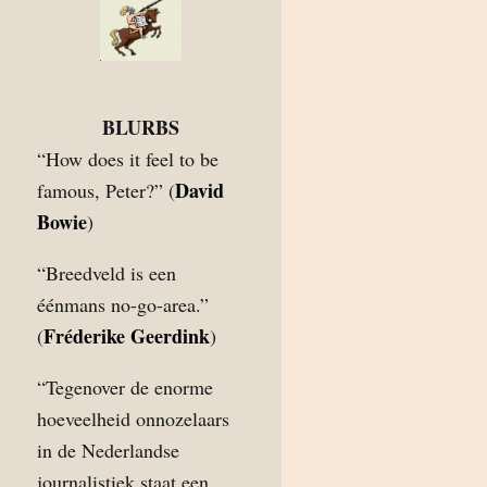
BLURBS
“How does it feel to be
David
famous, Peter?” (
Bowie
)
“Breedveld is een
éénmans no-go-area.”
Fréderike Geerdink
(
)
“Tegenover de enorme
hoeveelheid onnozelaars
in de Nederlandse
journalistiek staat een