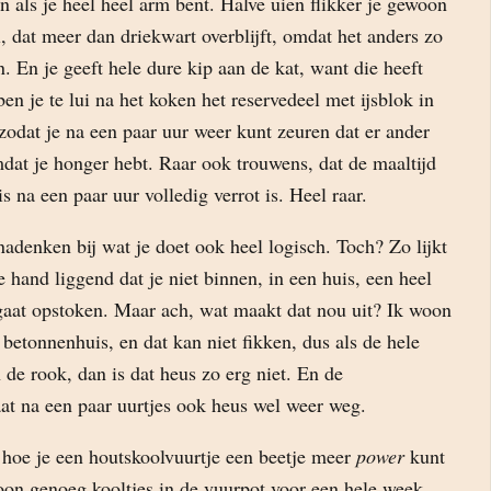
 als je heel heel arm bent. Halve uien flikker je gewoon
, dat meer dan driekwart overblijft, omdat het anders zo
n. En je geeft hele dure kip aan de kat, want die heeft
en je te lui na het koken het reservedeel met ijsblok in
zodat je na een paar uur weer kunt zeuren dat er ander
at je honger hebt. Raar ook trouwens, dat de maaltijd
s na een paar uur volledig verrot is. Heel raar.
adenken bij wat je doet ook heel logisch. Toch? Zo lijkt
 hand liggend dat je niet binnen, in een huis, een heel
gaat opstoken. Maar ach, wat maakt dat nou uit? Ik woon
betonnenhuis, en dat kan niet fikken, dus als de hele
 de rook, dan is dat heus zo erg niet. En de
at na een paar uurtjes ook heus wel weer weg.
 hoe je een houtskoolvuurtje een beetje meer
power
kunt
on genoeg kooltjes in de vuurpot voor een hele week.