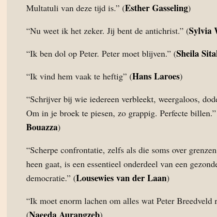
Esther Gasseling
Multatuli van deze tijd is.” (
)
Sylvia
“Nu weet ik het zeker. Jij bent de antichrist.” (
Sheila Sita
“Ik ben dol op Peter. Peter moet blijven.” (
Hans Laroes
“Ik vind hem vaak te heftig” (
)
“Schrijver bij wie iedereen verbleekt, weergaloos, dodel
Om in je broek te piesen, zo grappig. Perfecte billen.”
Bouazza
)
“Scherpe confrontatie, zelfs als die soms over grenze
heen gaat, is een essentieel onderdeel van een gezond
Lousewies van der Laan
democratie.” (
)
“Ik moet enorm lachen om alles wat Peter Breedveld r
Naeeda Aurangzeb
(
)