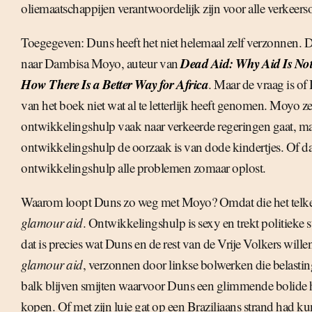
oliemaatschappijen verantwoordelijk zijn voor alle verkeer
Toegegeven: Duns heeft het niet helemaal zelf verzonnen. D
Dead Aid: Why Aid Is No
naar Dambisa Moyo, auteur van
How There Is a Better Way for Africa
. Maar de vraag is of
van het boek niet wat al te letterlijk heeft genomen. Moyo ze
ontwikkelingshulp vaak naar verkeerde regeringen gaat, maa
ontwikkelingshulp de oorzaak is van dode kindertjes. Of da
ontwikkelingshulp alle problemen zomaar oplost.
Waarom loopt Duns zo weg met Moyo? Omdat die het telken
glamour aid
. Ontwikkelingshulp is sexy en trekt politieke
dat is precies wat Duns en de rest van de Vrije Volkers wille
glamour aid
, verzonnen door linkse bolwerken die belastin
balk blijven smijten waarvoor Duns een glimmende bolide
kopen. Of met zijn luie gat op een Braziliaans strand had ku