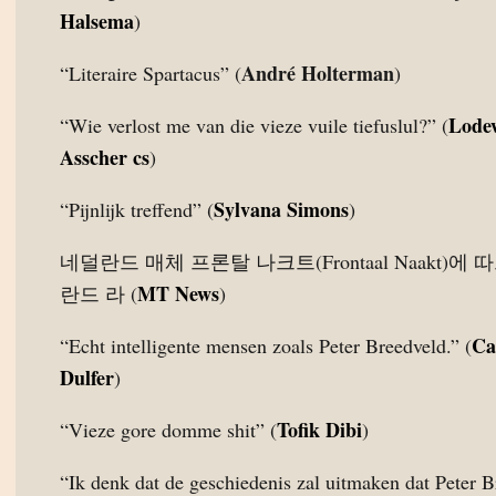
Halsema
)
André Holterman
“Literaire Spartacus” (
)
Lode
“Wie verlost me van die vieze vuile tiefuslul?” (
Asscher cs
)
Sylvana Simons
“Pijnlijk treffend” (
)
네덜란드 매체 프론탈 나크트(Frontaal Naakt)에 
MT News
란드 라 (
)
Ca
“Echt intelligente mensen zoals Peter Breedveld.” (
Dulfer
)
Tofik Dibi
“Vieze gore domme shit” (
)
“Ik denk dat de geschiedenis zal uitmaken dat Peter 