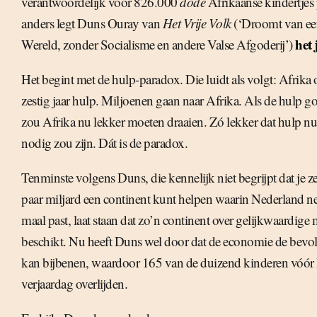
verantwoordelijk voor 826.000
dode
Afrikaanse kindertjes 
anders legt Duns Ouray van
Het Vrije Volk
(‘Droomt van ee
het 
Wereld, zonder Socialisme en andere Valse Afgoderij’)
Het begint met de hulp-paradox. Die luidt als volgt: Afrika 
zestig jaar hulp. Miljoenen gaan naar Afrika. Als de hulp g
zou Afrika nu lekker moeten draaien. Zó lekker dat hulp nu
nodig zou zijn. Dát is de paradox.
Tenminste volgens Duns, die kennelijk niet begrijpt dat je ze
paar miljard een continent kunt helpen waarin Nederland 
maal past, laat staan dat zo’n continent over gelijkwaardige
beschikt. Nu heeft Duns wel door dat de economie de bevol
kan bijbenen, waardoor 165 van de duizend kinderen vóór 
verjaardag overlijden.