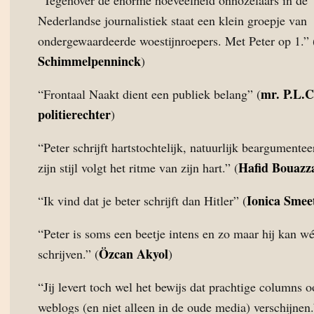
“Tegenover de enorme hoeveelheid onnozelaars in de
Nederlandse journalistiek staat een klein groepje van
ondergewaardeerde woestijnroepers. Met Peter op 1.” 
Schimmelpenninck
)
mr. P.L.C
“Frontaal Naakt dient een publiek belang” (
politierechter
)
“Peter schrijft hartstochtelijk, natuurlijk beargumente
Hafid Bouazz
zijn stijl volgt het ritme van zijn hart.” (
Ionica Smee
“Ik vind dat je beter schrijft dan Hitler” (
“Peter is soms een beetje intens en zo maar hij kan w
Özcan Akyol
schrijven.” (
)
“Jij levert toch wel het bewijs dat prachtige columns 
weblogs (en niet alleen in de oude media) verschijnen.