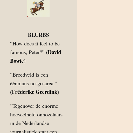
BLURBS
“How does it feel to be
David
famous, Peter?” (
Bowie
)
“Breedveld is een
éénmans no-go-area.”
Fréderike Geerdink
(
)
“Tegenover de enorme
hoeveelheid onnozelaars
in de Nederlandse
journalistiek staat een