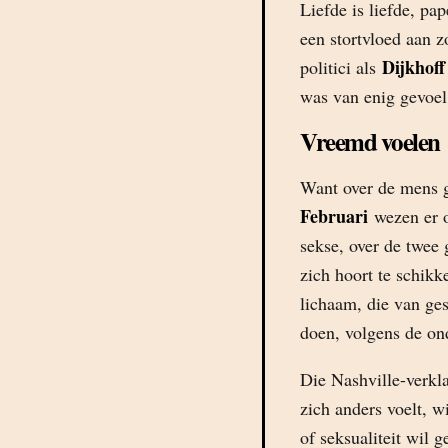
Liefde is liefde, pa
een stortvloed aan z
Dijkhoff
politici als
was van enig gevoel,
Vreemd voelen
Want over de mens g
Februari
wezen er op
sekse, over de twee
zich hoort te schik
lichaam, die van ge
doen, volgens de on
Die Nashville-verkla
zich anders voelt, w
of seksualiteit wil g