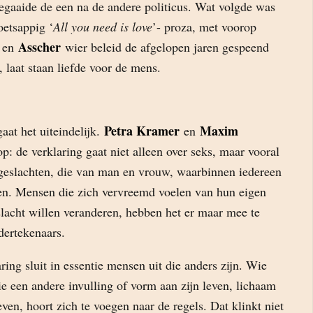
pegaaide de een na de andere politicus. Wat volgde was
oetsappig ‘
All you need is love
’- proza, met voorop
Asscher
en
wier beleid de afgelopen jaren gespeend
 laat staan liefde voor de mens.
Petra Kramer
Maxim
aat het uiteindelijk.
en
: de verklaring gaat niet alleen over seks, maar vooral
 geslachten, die van man en vrouw, waarbinnen iedereen
ken. Mensen die zich vervreemd voelen van hun eigen
slacht willen veranderen, hebben het er maar mee te
dertekenaars.
ring sluit in essentie mensen uit die anders zijn. Wie
ie een andere invulling of vorm aan zijn leven, lichaam
even, hoort zich te voegen naar de regels. Dat klinkt niet