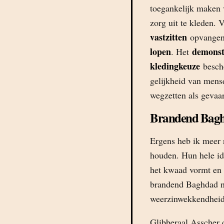
toegankelijk maken v
zorg uit te kleden.
vastzitten
opvange
lopen
demonst
. Het
kledingkeuze
besch
gelijkheid van mens
wegzetten als gevaar
Brandend Bag
Ergens heb ik meer 
houden. Hun hele id
het kwaad vormt en 
brandend Baghdad ni
weerzinwekkendheid
Glibberaal Asscher 