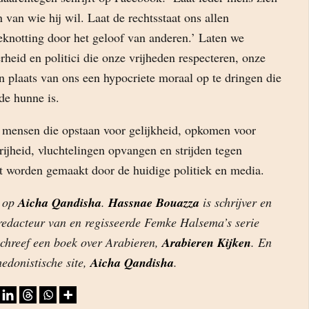
n van wie hij wil. Laat de rechtsstaat ons allen
knotting door het geloof van anderen.’ Laten we
heid en politici die onze vrijheden respecteren, onze
n plaats van ons een hypocriete moraal op te dringen die
de hunne is.
e mensen die opstaan voor gelijkheid, opkomen voor
rijheid, vluchtelingen opvangen en strijden tegen
ht worden gemaakt door de huidige politiek en media.
d op
Aicha Qandisha
.
Hassnae Bouazza
is schrijver en
dredacteur van en regisseerde Femke Halsema’s serie
schreef een boek over Arabieren,
Arabieren Kijken
. En
hedonistische site,
Aicha Qandisha
.