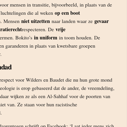
oor mensen in transitie, bijvoorbeeld, in plaats van de
op een boot
 Vluchtelingen die al weken
niet uitzetten
gevaar
n. Mensen
naar landen waar ze
ratierecht
vrije
respecteren. De
in uniform
ermen. Bokito’s
in toom houden. De
en garanderen in plaats van kwetsbare groepen
.
hdad
respect voor Wilders en Baudet die nu hun grote mond
eologie is erop gebaseerd dat de ander, de vreemdeling,
daar wijken ze als een Al-Sahhaf voor de poorten van
et van. Ze staan voor hun racistische
.
daarentegen schrijft op Facebook: ‘Laat ieder mens zich