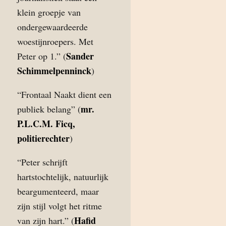
klein groepje van
ondergewaardeerde
woestijnroepers. Met
Sander
Peter op 1.” (
Schimmelpenninck
)
“Frontaal Naakt dient een
mr.
publiek belang” (
P.L.C.M. Ficq,
politierechter
)
“Peter schrijft
hartstochtelijk, natuurlijk
beargumenteerd, maar
zijn stijl volgt het ritme
Hafid
van zijn hart.” (