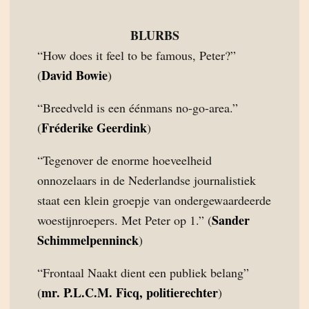
BLURBS
“How does it feel to be famous, Peter?”
David Bowie
(
)
“Breedveld is een éénmans no-go-area.”
Fréderike Geerdink
(
)
“Tegenover de enorme hoeveelheid
onnozelaars in de Nederlandse journalistiek
staat een klein groepje van ondergewaardeerde
Sander
woestijnroepers. Met Peter op 1.” (
Schimmelpenninck
)
“Frontaal Naakt dient een publiek belang”
mr. P.L.C.M. Ficq, politierechter
(
)