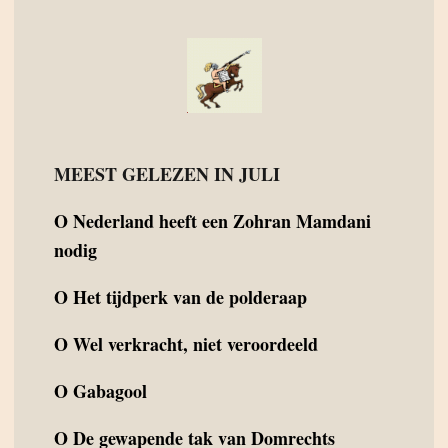
MEEST GELEZEN IN JULI
O
Nederland heeft een Zohran Mamdani
nodig
O
Het tijdperk van de polderaap
O
Wel verkracht, niet veroordeeld
O
Gabagool
O
De gewapende tak van Domrechts