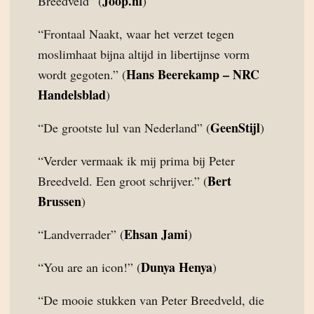
Joop.nl
Breedveld” (
)
“Frontaal Naakt, waar het verzet tegen
moslimhaat bijna altijd in libertijnse vorm
Hans Beerekamp – NRC
wordt gegoten.” (
Handelsblad
)
GeenStijl
“De grootste lul van Nederland” (
)
“Verder vermaak ik mij prima bij Peter
Bert
Breedveld. Een groot schrijver.” (
Brussen
)
Ehsan Jami
“Landverrader” (
)
Dunya Henya
“You are an icon!” (
)
“De mooie stukken van Peter Breedveld, die