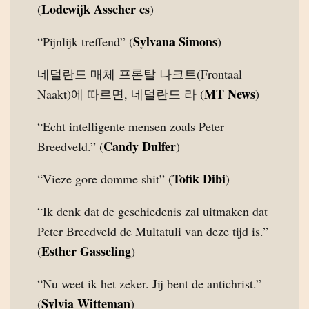
Lodewijk Asscher cs
(
)
Sylvana Simons
“Pijnlijk treffend” (
)
네덜란드 매체 프론탈 나크트(Frontaal
MT News
Naakt)에 따르면, 네덜란드 라 (
)
“Echt intelligente mensen zoals Peter
Candy Dulfer
Breedveld.” (
)
Tofik Dibi
“Vieze gore domme shit” (
)
“Ik denk dat de geschiedenis zal uitmaken dat
Peter Breedveld de Multatuli van deze tijd is.”
Esther Gasseling
(
)
“Nu weet ik het zeker. Jij bent de antichrist.”
Sylvia Witteman
(
)