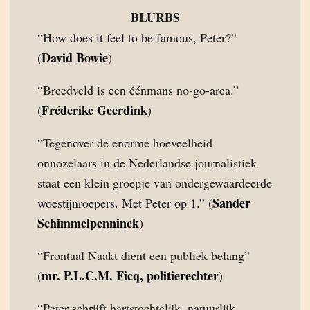
BLURBS
“How does it feel to be famous, Peter?”
David Bowie
(
)
“Breedveld is een éénmans no-go-area.”
Fréderike Geerdink
(
)
“Tegenover de enorme hoeveelheid
onnozelaars in de Nederlandse journalistiek
staat een klein groepje van ondergewaardeerde
Sander
woestijnroepers. Met Peter op 1.” (
Schimmelpenninck
)
“Frontaal Naakt dient een publiek belang”
mr. P.L.C.M. Ficq, politierechter
(
)
“Peter schrijft hartstochtelijk, natuurlijk