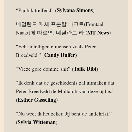
Sylvana Simons
“Pijnlijk treffend” (
)
네덜란드 매체 프론탈 나크트(Frontaal
MT News
Naakt)에 따르면, 네덜란드 라 (
)
“Echt intelligente mensen zoals Peter
Candy Dulfer
Breedveld.” (
)
Tofik Dibi
“Vieze gore domme shit” (
)
“Ik denk dat de geschiedenis zal uitmaken dat
Peter Breedveld de Multatuli van deze tijd is.”
Esther Gasseling
(
)
“Nu weet ik het zeker. Jij bent de antichrist.”
Sylvia Witteman
(
)