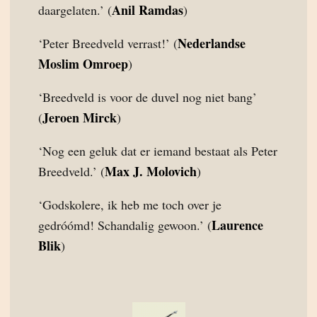
Anil Ramdas
daargelaten.’ (
)
Nederlandse
‘Peter Breedveld verrast!’ (
Moslim Omroep
)
‘Breedveld is voor de duvel nog niet bang’
Jeroen Mirck
(
)
‘Nog een geluk dat er iemand bestaat als Peter
Max J. Molovich
Breedveld.’ (
)
‘Godskolere, ik heb me toch over je
Laurence
gedróómd! Schandalig gewoon.’ (
Blik
)